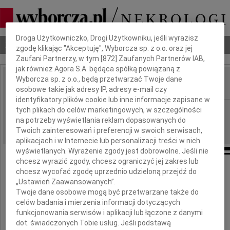
Dbamy o Twoją prywatność
Droga Użytkowniczko, Drogi Użytkowniku, jeśli wyrazisz
Nekrologi
Odeszli
Poradnik pogrzebowy
zgodę klikając "Akceptuję", Wyborcza sp. z o.o. oraz jej
Zaufani Partnerzy, w tym [
872
] Zaufanych Partnerów IAB,
jak również Agora S.A. będąca spółką powiązaną z
Wyborcza sp. z o.o., będą przetwarzać Twoje dane
osobowe takie jak adresy IP, adresy e-mail czy
IMIĘ I NAZWISKO:
identyfikatory plików cookie lub inne informacje zapisane w
Białystok
tych plikach do celów marketingowych, w szczególności
REGION:
na potrzeby wyświetlania reklam dopasowanych do
15.11.2010
DATA EMISJI:
Twoich zainteresowań i preferencji w swoich serwisach,
aplikacjach i w Internecie lub personalizacji treści w nich
wyświetlanych. Wyrażenie zgody jest dobrowolne. Jeśli nie
chcesz wyrazić zgody, chcesz ograniczyć jej zakres lub
chcesz wycofać zgodę uprzednio udzieloną przejdź do
„Ustawień Zaawansowanych”.
Kasi Skowrońskiej
Twoje dane osobowe mogą być przetwarzane także do
celów badania i mierzenia informacji dotyczących
funkcjonowania serwisów i aplikacji lub łączone z danymi
wyrazy szczerego współczucia
dot. świadczonych Tobie usług. Jeśli podstawą
z powodu śmierci