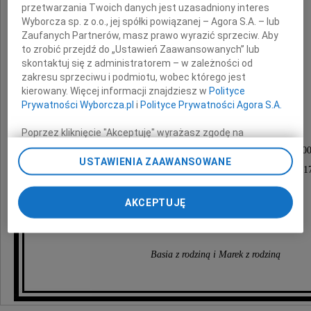
przetwarzania Twoich danych jest uzasadniony interes
Wyborcza sp. z o.o., jej spółki powiązanej – Agora S.A. – lub
Zaufanych Partnerów, masz prawo wyrazić sprzeciw. Aby
to zrobić przejdź do „Ustawień Zaawansowanych” lub
skontaktuj się z administratorem – w zależności od
Ewa Gendaj
zakresu sprzeciwu i podmiotu, wobec którego jest
kierowany. Więcej informacji znajdziesz w
Polityce
Prywatności Wyborcza.pl
i
Polityce Prywatności Agora S.A.
Nabożeństwo żałobne odprawione zostanie
Poprzez kliknięcie "Akceptuję" wyrażasz zgodę na
zainstalowanie i przechowywanie plików typu cookie
dnia 15 października 2009 roku o godzinie 12.0
Wyborczej sp. z o. o. jej Zaufanych Partnerów i Agora S.A.
USTAWIENIA ZAAWANSOWANE
w kościele św. Katarzyny na Służewie, ul. Fosa 1
na Twoim urządzeniu końcowym. Możesz też w każdej
chwili zmienić swoje preferencje dot. plików cookie,
ponownie wywołując narzędzie do zarządzania Twoimi
AKCEPTUJĘ
Mamuś pozostaniesz zawsze z nami
preferencjami dot. przetwarzania danych poprzez
odnośnik „Ustawienia prywatności” w stopce serwisu i
przechodząc do sekcji „Ustawienia zaawansowane”.
Basia z rodziną i Marek z rodziną
Zmiana ustawień plików cookie możliwa jest także za
pomocą ustawień przeglądarki.
My, nasi Zaufani Partnerzy i Agora S.A. możemy