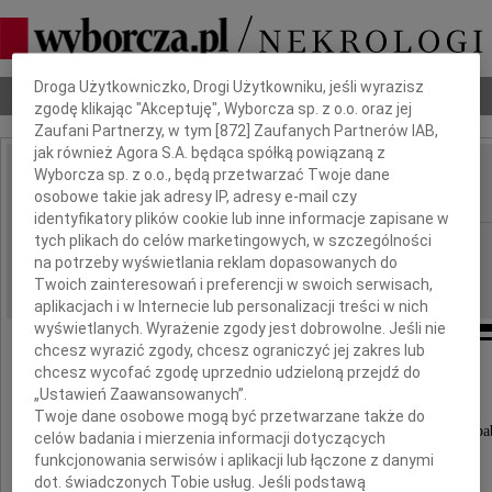
Dbamy o Twoją prywatność
Droga Użytkowniczko, Drogi Użytkowniku, jeśli wyrazisz
Nekrologi
Odeszli
Poradnik pogrzebowy
zgodę klikając "Akceptuję", Wyborcza sp. z o.o. oraz jej
Zaufani Partnerzy, w tym [
872
] Zaufanych Partnerów IAB,
jak również Agora S.A. będąca spółką powiązaną z
Wyborcza sp. z o.o., będą przetwarzać Twoje dane
Ewa Gendaj
IMIĘ I NAZWISKO:
osobowe takie jak adresy IP, adresy e-mail czy
identyfikatory plików cookie lub inne informacje zapisane w
tych plikach do celów marketingowych, w szczególności
Warszawa
REGION:
na potrzeby wyświetlania reklam dopasowanych do
15.10.2009
DATA EMISJI:
Twoich zainteresowań i preferencji w swoich serwisach,
aplikacjach i w Internecie lub personalizacji treści w nich
wyświetlanych. Wyrażenie zgody jest dobrowolne. Jeśli nie
chcesz wyrazić zgody, chcesz ograniczyć jej zakres lub
chcesz wycofać zgodę uprzednio udzieloną przejdź do
„Ustawień Zaawansowanych”.
Dnia 11 października 2009 roku
Twoje dane osobowe mogą być przetwarzane także do
odeszła od nas najukochańsza Mama, Babcia i Praba
celów badania i mierzenia informacji dotyczących
funkcjonowania serwisów i aplikacji lub łączone z danymi
dot. świadczonych Tobie usług. Jeśli podstawą