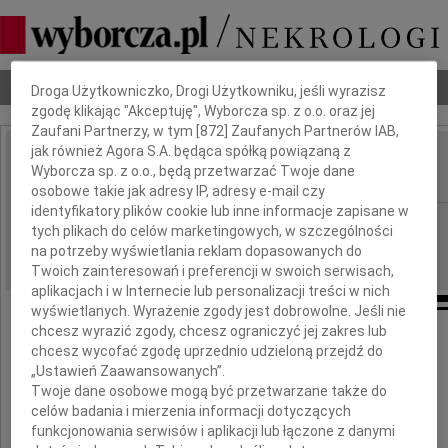
Dbamy o Twoją prywatność
Nekrologi
Odeszli
Poradnik pogrzebowy
Droga Użytkowniczko, Drogi Użytkowniku, jeśli wyrazisz
zgodę klikając "Akceptuję", Wyborcza sp. z o.o. oraz jej
Zaufani Partnerzy, w tym [
872
] Zaufanych Partnerów IAB,
jak również Agora S.A. będąca spółką powiązaną z
Iwona Michalak
Wyborcza sp. z o.o., będą przetwarzać Twoje dane
IMIĘ I NAZWISKO:
osobowe takie jak adresy IP, adresy e-mail czy
identyfikatory plików cookie lub inne informacje zapisane w
Częstochowa
REGION:
tych plikach do celów marketingowych, w szczególności
15.11.2010
na potrzeby wyświetlania reklam dopasowanych do
DATA EMISJI:
Twoich zainteresowań i preferencji w swoich serwisach,
aplikacjach i w Internecie lub personalizacji treści w nich
wyświetlanych. Wyrażenie zgody jest dobrowolne. Jeśli nie
chcesz wyrazić zgody, chcesz ograniczyć jej zakres lub
chcesz wycofać zgodę uprzednio udzieloną przejdź do
Prezes, sędziowie i pracownicy
„Ustawień Zaawansowanych”.
Twoje dane osobowe mogą być przetwarzane także do
Sądu Okręgowego i Rejonowego
celów badania i mierzenia informacji dotyczących
w Częstochowie
funkcjonowania serwisów i aplikacji lub łączone z danymi