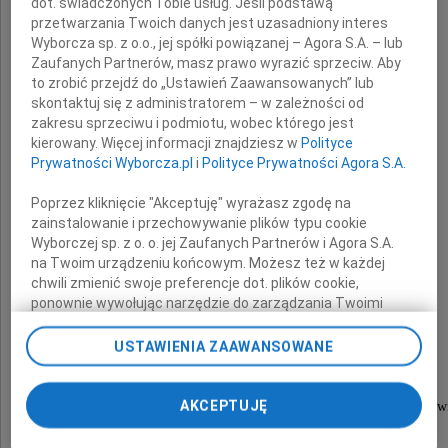
dot. świadczonych Tobie usług. Jeśli podstawą
przetwarzania Twoich danych jest uzasadniony interes
składają wyrazy głębokiego współczucia
Wyborcza sp. z o.o., jej spółki powiązanej – Agora S.A. – lub
Zaufanych Partnerów, masz prawo wyrazić sprzeciw. Aby
to zrobić przejdź do „Ustawień Zaawansowanych” lub
Panu
skontaktuj się z administratorem – w zależności od
zakresu sprzeciwu i podmiotu, wobec którego jest
Tomaszowi Michalakowi
kierowany. Więcej informacji znajdziesz w
Polityce
i Córce
Prywatności Wyborcza.pl
i
Polityce Prywatności Agora S.A.
Klaudii Michalak
Poprzez kliknięcie "Akceptuję" wyrażasz zgodę na
zainstalowanie i przechowywanie plików typu cookie
Wyborczej sp. z o. o. jej Zaufanych Partnerów i Agora S.A.
z powodu śmierci Żony i Matki
na Twoim urządzeniu końcowym. Możesz też w każdej
chwili zmienić swoje preferencje dot. plików cookie,
ponownie wywołując narzędzie do zarządzania Twoimi
Iwony Michalak
preferencjami dot. przetwarzania danych poprzez
odnośnik „Ustawienia prywatności” w stopce serwisu i
USTAWIENIA ZAAWANSOWANE
przechodząc do sekcji „Ustawienia zaawansowane”.
Zmiana ustawień plików cookie możliwa jest także za
pomocą ustawień przeglądarki.
AKCEPTUJĘ
Odszedł wspaniały sędzia, dobry i szlachetny Człow
Łączymy się w bólu z Rodziną.
My, nasi Zaufani Partnerzy i Agora S.A. możemy