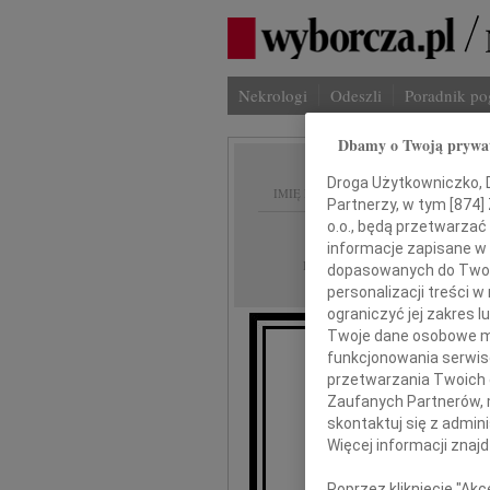
Nekrologi
Odeszli
Poradnik p
Dbamy o Twoją prywa
Droga Użytkowniczko, Dr
IMIĘ I NAZWISKO:
Partnerzy, w tym [
874
]
o.o., będą przetwarzać 
Warszawa
REGION:
informacje zapisane w
13.11.2010
DATA EMISJI:
dopasowanych do Twoich
personalizacji treści 
ograniczyć jej zakres
Twoje dane osobowe mo
funkcjonowania serwisó
przetwarzania Twoich da
Zaufanych Partnerów, 
skontaktuj się z admin
Jan
Więcej informacji znaj
Poprzez kliknięcie "Ak