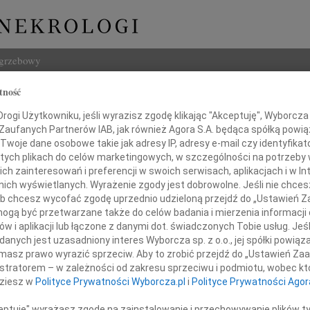
ogrzebowy
tność
Szukaj
ogi Użytkowniku, jeśli wyrazisz zgodę klikając "Akceptuję", Wyborcza sp
Imię i na
 Zaufanych Partnerów IAB, jak również Agora S.A. będąca spółką powi
Twoje dane osobowe takie jak adresy IP, adresy e-mail czy identyfikato
 tych plikach do celów marketingowych, w szczególności na potrzeby 
 zainteresowań i preferencji w swoich serwisach, aplikacjach i w Int
w nich wyświetlanych. Wyrażenie zgody jest dobrowolne. Jeśli nie chce
INNE NE
 lub chcesz wycofać zgodę uprzednio udzieloną przejdź do „Ustawień
07.0
gą być przetwarzane także do celów badania i mierzenia informacji
Dziek
w i aplikacji lub łączone z danymi dot. świadczonych Tobie usług. Jeś
07.0
gosi, Marcie, Piotrkowi i Ani
nych jest uzasadniony interes Wyborcza sp. z o.o., jej spółki powiąza
Nasze
masz prawo wyrazić sprzeciw. Aby to zrobić przejdź do „Ustawień Z
Jacek
istratorem – w zależności od zakresu sprzeciwu i podmiotu, wobec któ
 i głębokiego współczucia po śmierci
Z wie
dziesz w
Polityce Prywatności Wyborcza.pl
i
Polityce Prywatności Agor
Małgo
W dni
ceptuję" wyrażasz zgodę na zainstalowanie i przechowywanie plików t