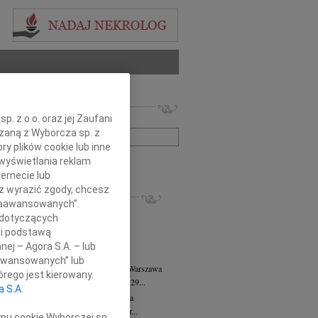
 nekrologów i wspomnień
. z o.o. oraz jej Zaufani
zwisko lub numer ogłoszenia:
ązaną z Wyborcza sp. z
ry plików cookie lub inne
wyświetlania reklam
+ szukanie zaawansowane
ernecie lub
sz wyrazić zgody, chcesz
KROLOGI
 Zaawansowanych”.
8.2026
Warszawa
 dotyczących
anie Wydziału dr hab. Julii Kubisie,...
li podstawą
8.2026
Warszawa
nej – Agora S.A. – lub
j kochanej i dzielnej Marylce Butruk...
aawansowanych” lub
 Tadeusz Duniec
wiek: 79
07.08.2026
Warszawa
rego jest kierowany.
lkim żalem przyjęliśmy wiadomość, że 29...
a S.A.
rzata Kościelska
07.08.2026
Warszawa
u 3 sierpnia 2026 roku zmarła Profesor...
ypu cookie Wyborczej sp.