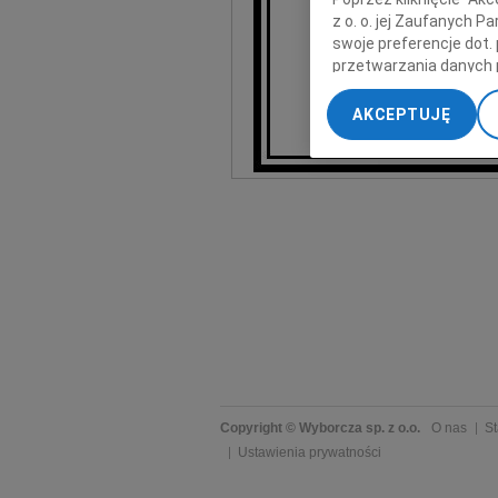
z o. o. jej Zaufanych 
swoje preferencje dot.
przetwarzania danych 
„Ustawienia zaawansow
Ania z Waldkie
AKCEPTUJĘ
My, nasi Zaufani Part
dokładnych danych geol
Przechowywanie informa
treści, badnie odbiorcó
Copyright © Wyborcza sp. z o.o.
O nas
St
Ustawienia prywatności