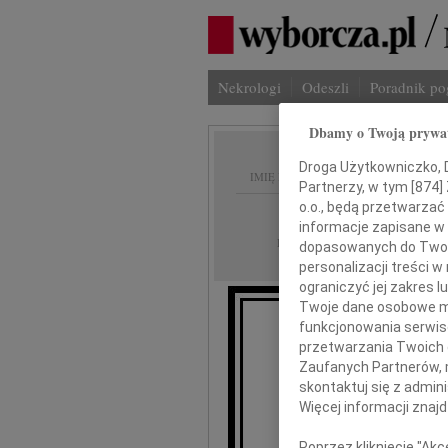
Nekrologi
Odeszli
Poradnik p
Dbamy o Twoją prywa
Droga Użytkowniczko, Dr
IMIĘ I NAZWISKO:
Partnerzy, w tym [
874
]
o.o., będą przetwarzać 
Warszawa
REGION:
informacje zapisane w
13.11.2010
DATA EMISJI:
dopasowanych do Twoich
personalizacji treści 
ograniczyć jej zakres
Twoje dane osobowe mo
funkcjonowania serwisó
Ani, Ali, Mał
przetwarzania Twoich da
Zaufanych Partnerów, 
skontaktuj się z admin
wyrazy żalu
Więcej informacji znaj
Poprzez kliknięcie "Ak