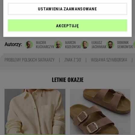
USTAWIENIA ZAAWANSOWANE
Pensje lekarzy. Specjalista
hematolog dostał podwyżkę, ale zarabia mniej
AKCEPTUJĘ
SUBSKRYPCJA
MACIEK
MARCIN
ŁUKASZ
DOMINIK
Autorzy:
KUCHARCZYK
KOZŁOWSKI
JACHIMIAK
SENKOWSKI
PROBLEMY POLSKICH SIATKARZY
ZNAK Z '30'
WISŁAWA SZYMBORSKA
LETNIE OKAZJE