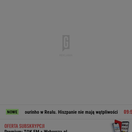
urinho w Realu. Hiszpanie nie mają wątpliwości
Miał pobi
NOWE
OFERTA SUBSKRYPCJI
Premium: TOK FM + Wyborcza.pl