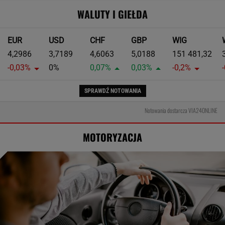
WALUTY I GIEŁDA
EUR
USD
CHF
GBP
WIG
4,2986
3,7189
4,6063
5,0188
151 481,32
-0,03%
0%
0,07%
0,03%
-0,2%
SPRAWDŹ NOTOWANIA
Notowania dostarcza VIA24ONLINE
MOTORYZACJA