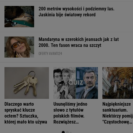
200 metrów wysokości i podziemny las.
Jaskinia bije światowy rekord
Mandaryna w szerokich jeansach jak z lat
2000. Ten fason wraca na szczyt
OFERTY AVANTI24
Dlaczego warto
Usunęliśmy jedno
Najpiękniejsze
spryskać klucze
słowo z tytułów
sanktuarium.
octem? Sztuczka,
polskich filmów.
Niektórzy pomij
której mało kto używa
Rozwiążesz
"Częstochowę
bezbłędnie?
Północy"