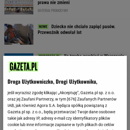
prawa nie zmieni
MATERIAŁ PROMOCYJNY
Dziecko nie chciało zapiąć pasów.
Przewoźnik odwołał lot
Ile trzeba zarabiać w Warszawie
na godne życie? Czytelnicy podają kwoty
SUBSKRYPCJA
Droga Użytkowniczko, Drogi Użytkowniku,
Będzie wielki hit z udziałem Osaki w Toronto!
Oto ostatnie ćwierćfinalistki
jeśli wyrazisz zgodę klikając „Akceptuję”, Gazeta.pl sp. z o.o.
oraz jej Zaufani Partnerzy, w tym [
676
] Zaufanych Partnerów
IAB, jak również Agora S.A. będąca spółką powiązaną z
Gazeta.pl sp. z o.o., będą przetwarzać Twoje dane osobowe
Jeden z najbardziej poszukiwanych ludzi na
takie jak adresy IP, adresy e-mail czy identyfikatory plików
świecie już w areszcie
cookie lub inne informacje zapisane w tych plikach do celów