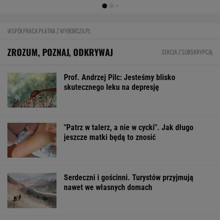
MultiMulti
WSPÓŁPRACA PŁATNA Z WYBORCZA.PL
ZROZUM, POZNAJ, ODKRYWAJ
SEKCJA Z SUBSKRYPCJĄ
Prof. Andrzej Pilc: Jesteśmy blisko
skutecznego leku na depresję
"Patrz w talerz, a nie w cycki". Jak długo
jeszcze matki będą to znosić
Serdeczni i gościnni. Turystów przyjmują
nawet we własnych domach