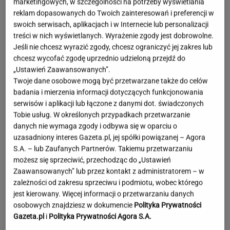
marketingowych, w szczególności na potrzeby wyświetlania
reklam dopasowanych do Twoich zainteresowań i preferencji w
swoich serwisach, aplikacjach i w Internecie lub personalizacji
treści w nich wyświetlanych. Wyrażenie zgody jest dobrowolne.
Jeśli nie chcesz wyrazić zgody, chcesz ograniczyć jej zakres lub
chcesz wycofać zgodę uprzednio udzieloną przejdź do
„Ustawień Zaawansowanych”.
Twoje dane osobowe mogą być przetwarzane także do celów
badania i mierzenia informacji dotyczących funkcjonowania
serwisów i aplikacji lub łączone z danymi dot. świadczonych
Tobie usług. W określonych przypadkach przetwarzanie
danych nie wymaga zgody i odbywa się w oparciu o
uzasadniony interes Gazeta.pl, jej spółki powiązanej – Agora
S.A. – lub Zaufanych Partnerów. Takiemu przetwarzaniu
możesz się sprzeciwić, przechodząc do „Ustawień
Zaawansowanych” lub przez kontakt z administratorem – w
zależności od zakresu sprzeciwu i podmiotu, wobec którego
jest kierowany. Więcej informacji o przetwarzaniu danych
osobowych znajdziesz w dokumencie
Polityka Prywatności
Niezwykłe zjawisko w Polsce. Ekspert radzi
Gazeta.pl
i
Polityka Prywatności Agora S.A.
odłożyć płyty CD i okulary