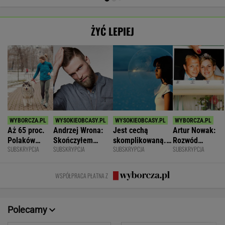
ŻYĆ LEPIEJ
Aż 65 proc.
Andrzej Wrona:
Jest cechą
Artur Nowak:
Polaków
Skończyłem
skomplikowaną.
Rozwód
SUBSKRYPCJA
SUBSKRYPCJA
SUBSKRYPCJA
SUBSKRYPCJA
odczuwa
karierę, bo
Sprawia, że silniej
odsłania dużo
ruchowstręt.
chciałem być
przeżywamy stres
więcej niż
Nie ćwiczy w
fajnym mężem i
prawda o
WSPÓŁPRACA PŁATNA Z
ogóle
ojcem
współmałżonku
Polecamy