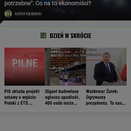
potrzebne". Co na to ekonomiści?
KACPER KOLIBABSKI
DZIEŃ W SKRÓCIE
PiS składa projekt
Gigant budowlany
Waldemar Żurek:
ustawy o wyjściu
ogłasza upadłość.
Ogrywamy
Polski z ETS.
400 osób może
prezydenta. To nasz
Czarnek: Blamaż
stracić pracę
wielki sukces
Tuska