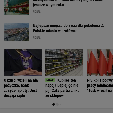
jeszcze w tym roku
BIZNES
Najlepsze miejsca do życia dla pokolenia Z.
Polskie miasto w czołówce
BIZNES
Oszuści wzięli na nią
Kupiłeś ten
PiS kpi z podwy
pożyczkę, bank
napój? Lepiej go nie
płacy minimalne
zażądał spłaty. Jest
pij. Cała partia znika
"Tusk wrócił na
decyzja sądu
ze sklepów