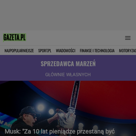
NAJPOPULARNIEJSZE
SPORT.PL
WIADOMOŚCI
FINANSE I TECHNOLOGIA
MOTORYZA
SPRZEDAWCA MARZEŃ
GŁÓWNIE WŁASNYCH
Musk: "Za 10 lat pieniądze przestaną być