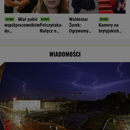
Miał pobić
Waldemar
współpracowników
Pełczyńska-
Żurek:
Kamery na
do
Nałęcz o
Ogrywamy
brytyjskich
nieprzytomności.
doniesieniach
prezydenta. To
dronach
Ukrainiec
ws. Hołowni:
nasz wielki
"potajemnie"
zatrzymany
Ciężko
sukces
łączyły się z
WIADOMOŚCI
uwierzyć
Chinami