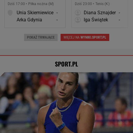
Dziś 17:00 • Piłka nożna (M)
Dziś 23:00 • Tenis (K)
Unia Skierniewice
-
Diana Sznajder
-
Arka Gdynia
-
Iga Świątek
-
POKAŻ TRWAJĄCE
WIĘCEJ NA
WYNIKI.SPORT.PL
SPORT.PL