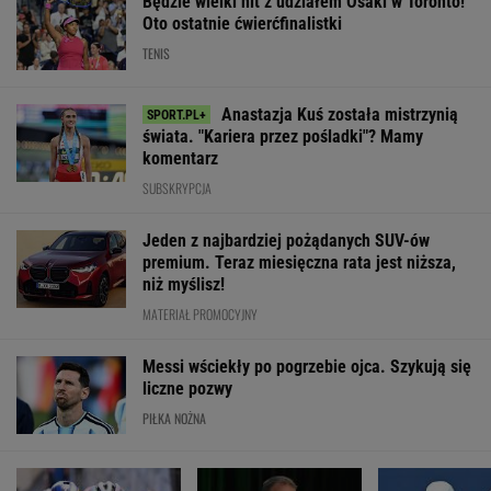
Będzie wielki hit z udziałem Osaki w Toronto!
Oto ostatnie ćwierćfinalistki
TENIS
Anastazja Kuś została mistrzynią
świata. "Kariera przez pośladki"? Mamy
komentarz
SUBSKRYPCJA
Jeden z najbardziej pożądanych SUV-ów
premium. Teraz miesięczna rata jest niższa,
niż myślisz!
MATERIAŁ PROMOCYJNY
Messi wściekły po pogrzebie ojca. Szykują się
liczne pozwy
PIŁKA NOŻNA