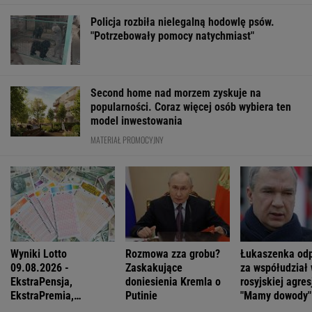
Policja rozbiła nielegalną hodowlę psów.
"Potrzebowały pomocy natychmiast"
Second home nad morzem zyskuje na
popularności. Coraz więcej osób wybiera ten
model inwestowania
MATERIAŁ PROMOCYJNY
Wyniki Lotto
Rozmowa zza grobu?
Łukaszenka od
09.08.2026 -
Zaskakujące
za współudział
EkstraPensja,
doniesienia Kremla o
rosyjskiej agres
EkstraPremia,
Putinie
"Mamy dowody"
Kaskada, MiniLotto,