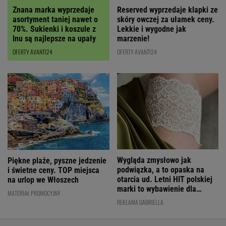
Znana marka wyprzedaje
Reserved wyprzedaje klapki ze
asortyment taniej nawet o
skóry owczej za ułamek ceny.
70%. Sukienki i koszule z
Lekkie i wygodne jak
lnu są najlepsze na upały
marzenie!
OFERTY AVANTI24
OFERTY AVANTI24
Wygląda zmysłowo jak
Piękne plaże, pyszne jedzenie
podwiązka, a to opaska na
i świetne ceny. TOP miejsca
otarcia ud. Letni HIT polskiej
na urlop we Włoszech
marki to wybawienie dla
MATERIAŁ PROMOCYJNY
kobiet!
REKLAMA GABRIELLA