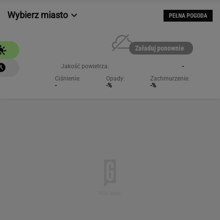
Wybierz miasto
PEŁNA POGODA
Załaduj ponownie
Jakość powietrza:
-
Ciśnienie:
Opady:
Zachmurzenie:
-
-%
-%