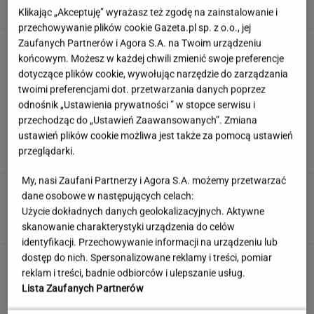
Klikając „Akceptuję” wyrażasz też zgodę na zainstalowanie i
przechowywanie plików cookie Gazeta.pl sp. z o.o., jej
Zaufanych Partnerów i Agora S.A. na Twoim urządzeniu
Zmysłowa choreografia Lesar i Zillmann.
końcowym. Możesz w każdej chwili zmienić swoje preferencje
Zaprezentowały ją podczas ślubu
dotyczące plików cookie, wywołując narzędzie do zarządzania
twoimi preferencjami dot. przetwarzania danych poprzez
odnośnik „Ustawienia prywatności ” w stopce serwisu i
Rozwiąż quiz filmowy. Czy rozpoznasz
przechodząc do „Ustawień Zaawansowanych”. Zmiana
najwybitniejsze aktorki PRL-u?
ustawień plików cookie możliwa jest także za pomocą ustawień
przeglądarki.
My, nasi Zaufani Partnerzy i Agora S.A. możemy przetwarzać
Bez nich nie ma skandynawskiej kuchni. Ryby,
dane osobowe w następujących celach:
które królują na północy
Użycie dokładnych danych geolokalizacyjnych. Aktywne
MATERIAŁ PROMOCYJNY
skanowanie charakterystyki urządzenia do celów
identyfikacji. Przechowywanie informacji na urządzeniu lub
dostęp do nich. Spersonalizowane reklamy i treści, pomiar
Anastazja Kuś została mistrzynią
reklam i treści, badnie odbiorców i ulepszanie usług.
świata. "Kariera przez pośladki"? Mamy
Lista Zaufanych Partnerów
komentarz
SUBSKRYPCJA