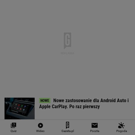
Nowe zastosowanie dla Android Auto i
Apple CarPlay. Po raz pierwszy
Myślisz, że po piwie możesz płynąć kajakiem?
Quiz
Wideo
Gazeta.pl
Poczta
Pogoda