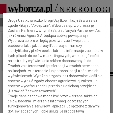
Dbamy o Twoją prywatność
Droga Użytkowniczko, Drogi Użytkowniku, jeśli wyrazisz
Nekrologi
Odeszli
Poradnik pogrzebowy
zgodę klikając "Akceptuję", Wyborcza sp. z o.o. oraz jej
Zaufani Partnerzy, w tym [
872
] Zaufanych Partnerów IAB,
jak również Agora S.A. będąca spółką powiązaną z
Wyborcza sp. z o.o., będą przetwarzać Twoje dane
IMIĘ I NAZWISKO:
osobowe takie jak adresy IP, adresy e-mail czy
identyfikatory plików cookie lub inne informacje zapisane w
cała Polska
REGION:
tych plikach do celów marketingowych, w szczególności
13.11.2010
na potrzeby wyświetlania reklam dopasowanych do
DATA EMISJI:
Twoich zainteresowań i preferencji w swoich serwisach,
aplikacjach i w Internecie lub personalizacji treści w nich
wyświetlanych. Wyrażenie zgody jest dobrowolne. Jeśli nie
chcesz wyrazić zgody, chcesz ograniczyć jej zakres lub
chcesz wycofać zgodę uprzednio udzieloną przejdź do
Pani
„Ustawień Zaawansowanych”.
Twoje dane osobowe mogą być przetwarzane także do
celów badania i mierzenia informacji dotyczących
Joannie Wnuk-Nazarowej
funkcjonowania serwisów i aplikacji lub łączone z danymi
dot. świadczonych Tobie usług. Jeśli podstawą