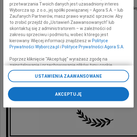
przetwarzania Twoich danych jest uzasadniony interes
Dyrektorowi Narodowej Orkiestry Symfonicznej Polskie
Wyborcza sp. z o.o., jej spółki powiązanej – Agora S.A. – lub
Zaufanych Partnerów, masz prawo wyrazić sprzeciw. Aby
to zrobić przejdź do „Ustawień Zaawansowanych” lub
wyrazy najgłębszego współczucia
skontaktuj się z administratorem – w zależności od
z powodu śmierci
zakresu sprzeciwu i podmiotu, wobec którego jest
kierowany. Więcej informacji znajdziesz w
Polityce
Prywatności Wyborcza.pl
i
Polityce Prywatności Agora S.A.
Matki
Poprzez kliknięcie "Akceptuję" wyrażasz zgodę na
zainstalowanie i przechowywanie plików typu cookie
składają
Wyborczej sp. z o. o. jej Zaufanych Partnerów i Agora S.A.
USTAWIENIA ZAAWANSOWANE
na Twoim urządzeniu końcowym. Możesz też w każdej
chwili zmienić swoje preferencje dot. plików cookie,
Dyrekcja i Zespół
ponownie wywołując narzędzie do zarządzania Twoimi
AKCEPTUJĘ
preferencjami dot. przetwarzania danych poprzez
Programu 2 Polskiego Radia
odnośnik „Ustawienia prywatności” w stopce serwisu i
przechodząc do sekcji „Ustawienia zaawansowane”.
Zmiana ustawień plików cookie możliwa jest także za
pomocą ustawień przeglądarki.
My, nasi Zaufani Partnerzy i Agora S.A. możemy