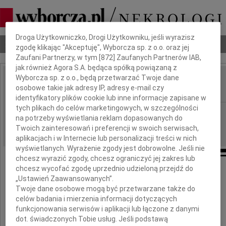
Dbamy o Twoją prywatność
Droga Użytkowniczko, Drogi Użytkowniku, jeśli wyrazisz
Nekrologi
Odeszli
Poradnik pogrzebowy
zgodę klikając "Akceptuję", Wyborcza sp. z o.o. oraz jej
Zaufani Partnerzy, w tym [
872
] Zaufanych Partnerów IAB,
jak również Agora S.A. będąca spółką powiązaną z
Wyborcza sp. z o.o., będą przetwarzać Twoje dane
Leszek Andruchów
osobowe takie jak adresy IP, adresy e-mail czy
IMIĘ I NAZWISKO:
identyfikatory plików cookie lub inne informacje zapisane w
tych plikach do celów marketingowych, w szczególności
Warszawa
REGION:
na potrzeby wyświetlania reklam dopasowanych do
15.10.2009
DATA EMISJI:
Twoich zainteresowań i preferencji w swoich serwisach,
aplikacjach i w Internecie lub personalizacji treści w nich
wyświetlanych. Wyrażenie zgody jest dobrowolne. Jeśli nie
chcesz wyrazić zgody, chcesz ograniczyć jej zakres lub
chcesz wycofać zgodę uprzednio udzieloną przejdź do
Leszkowi Andruchów
„Ustawień Zaawansowanych”.
Twoje dane osobowe mogą być przetwarzane także do
celów badania i mierzenia informacji dotyczących
funkcjonowania serwisów i aplikacji lub łączone z danymi
serdeczne wyrazy współczucia
dot. świadczonych Tobie usług. Jeśli podstawą
z powodu śmierci