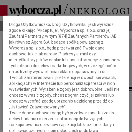
Dbamy o Twoją prywatność
Droga Użytkowniczko, Drogi Użytkowniku, jeśli wyrazisz
Nekrologi
Odeszli
Poradnik pogrzebowy
zgodę klikając "Akceptuję", Wyborcza sp. z o.o. oraz jej
Zaufani Partnerzy, w tym [
874
] Zaufanych Partnerów IAB,
jak również Agora S.A. będąca spółką powiązaną z
Zofia Cybulska
Wyborcza sp. z o.o., będą przetwarzać Twoje dane
IMIĘ I NAZWISKO:
osobowe takie jak adresy IP, adresy e-mail czy
identyfikatory plików cookie lub inne informacje zapisane w
Warszawa
tych plikach do celów marketingowych, w szczególności
REGION:
na potrzeby wyświetlania reklam dopasowanych do
13.11.2010
DATA EMISJI:
Twoich zainteresowań i preferencji w swoich serwisach,
aplikacjach i w Internecie lub personalizacji treści w nich
wyświetlanych. Wyrażenie zgody jest dobrowolne. Jeśli nie
chcesz wyrazić zgody, chcesz ograniczyć jej zakres lub
Z głębokim smutkiem i żalem żegnamy
chcesz wycofać zgodę uprzednio udzieloną przejdź do
„Ustawień Zaawansowanych”.
Twoje dane osobowe mogą być przetwarzane także do
celów badania i mierzenia informacji dotyczących
funkcjonowania serwisów i aplikacji lub łączone z danymi
Zosię Cybulską
dot. świadczonych Tobie usług. Jeśli podstawą