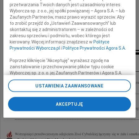
przetwarzania Twoich danych jest uzasadniony interes
Wyborcza sp. z o.o., jej spółki powiązanej – Agora S.A. – lub
Najbliższym
Zaufanych Partnerów, masz prawo wyrazić sprzeciw. Aby
to zrobić przejdź do „Ustawień Zaawansowanych” lub
przekazujemy wyrazy szczerego współczucia
skontaktuj się z administratorem – w zależności od
zakresu sprzeciwu i podmiotu, wobec którego jest
kierowany. Więcej informacji znajdziesz w
Polityce
Krystyna i Krzysztof Gerulowie
Prywatności Wyborcza.pl
i
Polityce Prywatności Agora S.A.
Inne kondolencje
Poprzez kliknięcie "Akceptuję" wyrażasz zgodę na
zainstalowanie i przechowywanie plików typu cookie
Wyborczej sp. z o. o. jej Zaufanych Partnerów i Agora S.A.
na Twoim urządzeniu końcowym. Możesz też w każdej
Wstrząśnięci tragiczną śmiercią Zosi Cybulskiej naszej Przyjaciółki i Koleżanki z g
chwili zmienić swoje preferencje dot. plików cookie,
USTAWIENIA ZAAWANSOWANE
wyrazy współczucia Mamie, Siostrze Ani i Rodzinie Ania i Zbyszek Lisowie
ponownie wywołując narzędzie do zarządzania Twoimi
preferencjami dot. przetwarzania danych poprzez
odnośnik „Ustawienia prywatności” w stopce serwisu i
AKCEPTUJĘ
Dnia l listopada 2010 roku zginęła tragicznie na Hawraniu w Tatrach Słowackich mgr
przechodząc do sekcji „Ustawienia zaawansowane”.
pracownik hoteli sieci Orbis i Marriott, Dyrektor Generalny Hotelu Mercure...
Zmiana ustawień plików cookie możliwa jest także za
pomocą ustawień przeglądarki.
Wstrząśnięci przedwczesnym odejściem Zosi Cybulskiej łączymy się w żalu i smutk
My, nasi Zaufani Partnerzy i Agora S.A. możemy