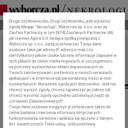
Dbamy o Twoją prywatność
Droga Użytkowniczko, Drogi Użytkowniku, jeśli wyrazisz
Nekrologi
Odeszli
Poradnik pogrzebowy
zgodę klikając "Akceptuję", Wyborcza sp. z o.o. oraz jej
Zaufani Partnerzy, w tym [
874
] Zaufanych Partnerów IAB,
jak również Agora S.A. będąca spółką powiązaną z
Wyborcza sp. z o.o., będą przetwarzać Twoje dane
Zbigniew Wójtowicz
osobowe takie jak adresy IP, adresy e-mail czy
IMIĘ I NAZWISKO:
identyfikatory plików cookie lub inne informacje zapisane w
tych plikach do celów marketingowych, w szczególności
Lublin
REGION:
na potrzeby wyświetlania reklam dopasowanych do
12.11.2010
DATA EMISJI:
Twoich zainteresowań i preferencji w swoich serwisach,
aplikacjach i w Internecie lub personalizacji treści w nich
wyświetlanych. Wyrażenie zgody jest dobrowolne. Jeśli nie
chcesz wyrazić zgody, chcesz ograniczyć jej zakres lub
chcesz wycofać zgodę uprzednio udzieloną przejdź do
„Ustawień Zaawansowanych”.
Z wielkim żalem żegnamy
Twoje dane osobowe mogą być przetwarzane także do
celów badania i mierzenia informacji dotyczących
funkcjonowania serwisów i aplikacji lub łączone z danymi
prof. dr. hab. med.
dot. świadczonych Tobie usług. Jeśli podstawą