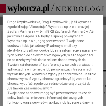
Dbamy o Twoją prywatność
Nekrologi
Odeszli
Poradnik pogrzebowy
Droga Użytkowniczko, Drogi Użytkowniku, jeśli wyrazisz
zgodę klikając "Akceptuję", Wyborcza sp. z o.o. oraz jej
Zaufani Partnerzy, w tym [
872
] Zaufanych Partnerów IAB,
jak również Agora S.A. będąca spółką powiązaną z
Maria Chmielewska
Wyborcza sp. z o.o., będą przetwarzać Twoje dane
IMIĘ I NAZWISKO:
osobowe takie jak adresy IP, adresy e-mail czy
identyfikatory plików cookie lub inne informacje zapisane w
cała Polska
REGION:
tych plikach do celów marketingowych, w szczególności
12.11.2010
DATA EMISJI:
na potrzeby wyświetlania reklam dopasowanych do
Twoich zainteresowań i preferencji w swoich serwisach,
aplikacjach i w Internecie lub personalizacji treści w nich
wyświetlanych. Wyrażenie zgody jest dobrowolne. Jeśli nie
chcesz wyrazić zgody, chcesz ograniczyć jej zakres lub
W dniu 7 listopada 2010 roku
chcesz wycofać zgodę uprzednio udzieloną przejdź do
po długiej i ciężkiej chorobie zmarła w wieku 88 l
„Ustawień Zaawansowanych”.
nasza najukochańsza Mama, Babcia i Prababcia
Twoje dane osobowe mogą być przetwarzane także do
celów badania i mierzenia informacji dotyczących
funkcjonowania serwisów i aplikacji lub łączone z danymi