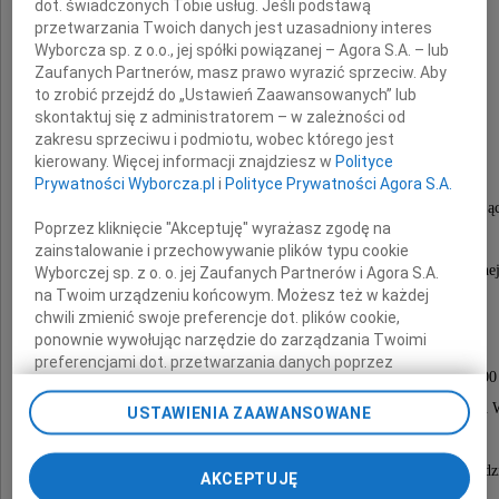
dot. świadczonych Tobie usług. Jeśli podstawą
przetwarzania Twoich danych jest uzasadniony interes
Wyborcza sp. z o.o., jej spółki powiązanej – Agora S.A. – lub
Zaufanych Partnerów, masz prawo wyrazić sprzeciw. Aby
Maria Chmielewska
to zrobić przejdź do „Ustawień Zaawansowanych” lub
skontaktuj się z administratorem – w zależności od
z domu Maras
zakresu sprzeciwu i podmiotu, wobec którego jest
kierowany. Więcej informacji znajdziesz w
Polityce
Prywatności Wyborcza.pl
i
Polityce Prywatności Agora S.A.
Oddana rodzinie, kochająca, życzliwa, współczując
Poprzez kliknięcie "Akceptuję" wyrażasz zgodę na
Uczestniczka Powstania Warszawskiego,
zainstalowanie i przechowywanie plików typu cookie
wieloletni pracownik Instytutu Ekonomiki Rolnej
Wyborczej sp. z o. o. jej Zaufanych Partnerów i Agora S.A.
na Twoim urządzeniu końcowym. Możesz też w każdej
chwili zmienić swoje preferencje dot. plików cookie,
ponownie wywołując narzędzie do zarządzania Twoimi
Msza żałobna odbędzie się
preferencjami dot. przetwarzania danych poprzez
w dniu 16 listopada 2010 roku o godzinie 11.00
odnośnik „Ustawienia prywatności” w stopce serwisu i
przechodząc do sekcji „Ustawienia zaawansowane”.
w kościele pw. św. Grzegorza Wielkiego na Cmentarzu
USTAWIENIA ZAAWANSOWANE
Zmiana ustawień plików cookie możliwa jest także za
w Warszawie.
pomocą ustawień przeglądarki.
Po niej nastąpi wyprowadzenie prochów do grobu rod
AKCEPTUJĘ
My, nasi Zaufani Partnerzy i Agora S.A. możemy