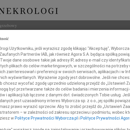
ogrzebowy
tność
Szukaj
ogi Użytkowniku, jeśli wyrazisz zgodę klikając "Akceptuję", Wyborcza sp
Imię i na
 Zaufanych Partnerów IAB, jak również Agora S.A. będąca spółką powi
Twoje dane osobowe takie jak adresy IP, adresy e-mail czy identyfikato
 tych plikach do celów marketingowych, w szczególności na potrzeby 
 zainteresowań i preferencji w swoich serwisach, aplikacjach i w Int
w nich wyświetlanych. Wyrażenie zgody jest dobrowolne. Jeśli nie chce
INNE NE
 lub chcesz wycofać zgodę uprzednio udzieloną przejdź do „Ustawień
Eugen
gą być przetwarzane także do celów badania i mierzenia informacji
Z ogr
w i aplikacji lub łączone z danymi dot. świadczonych Tobie usług. Jeś
Małgo
nych jest uzasadniony interes Wyborcza sp. z o.o., jej spółki powiąza
 Ewie Dziewulskiej
Z głę
masz prawo wyrazić sprzeciw. Aby to zrobić przejdź do „Ustawień Z
Andr
istratorem – w zależności od zakresu sprzeciwu i podmiotu, wobec któ
oraz
27 li
dziesz w
Polityce Prywatności Wyborcza.pl
i
Polityce Prywatności Agor
Inoce
Jej Rodzinie
Mgr f
ceptuję" wyrażasz zgodę na zainstalowanie i przechowywanie plików t