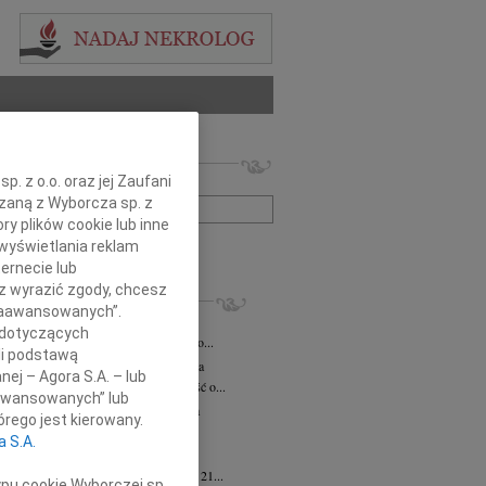
 nekrologów i wspomnień
. z o.o. oraz jej Zaufani
zwisko lub numer ogłoszenia:
ązaną z Wyborcza sp. z
ry plików cookie lub inne
wyświetlania reklam
+ szukanie zaawansowane
ernecie lub
sz wyrazić zgody, chcesz
KROLOGI
 Zaawansowanych”.
iusz Butruk
05.08.2026
Warszawa
 dotyczących
omnym żalem przyjęliśmy wiadomość o...
li podstawą
rzata Kościelska
06.08.2026
Warszawa
nej – Agora S.A. – lub
bokim smutkiem przyjęliśmy wiadomość o...
aawansowanych” lub
zej Komorowski
06.08.2026
Warszawa
rego jest kierowany.
pca 2026 roku odszedł Śp. Andrzej...
a S.A.
ntyna Karkocha
06.08.2026
Warszawa
arm. Inocentyna Karkocha zmarła dnia 21...
ypu cookie Wyborczej sp.