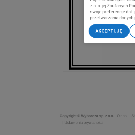
z o. o. jej Zaufanych 
szczere w
swoje preferencje dot.
przetwarzania danych 
„Ustawienia zaawansow
AKCEPTUJĘ
My, nasi Zaufani Part
dokładnych danych geol
Przechowywanie informa
treści, badnie odbiorcó
Copyright © Wyborcza sp. z o.o.
O nas
St
Ustawienia prywatności