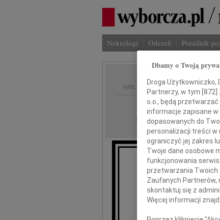
Nekrologi
Odeszli
Poradnik p
Dbamy o Twoją prywa
Droga Użytkowniczko, Dr
IMIĘ I NAZWISKO:
Partnerzy, w tym [
872
]
o.o., będą przetwarzać 
Warszawa
REGION:
informacje zapisane w
10.11.2010
DATA EMISJI:
dopasowanych do Twoich
personalizacji treści 
ograniczyć jej zakres
Twoje dane osobowe mo
funkcjonowania serwisó
przetwarzania Twoich da
dr
Zaufanych Partnerów, 
skontaktuj się z admin
Więcej informacji znaj
Poprzez kliknięcie "Ak