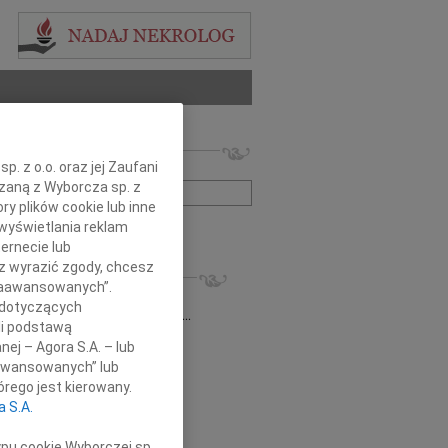
 nekrologów i wspomnień
. z o.o. oraz jej Zaufani
zwisko lub numer ogłoszenia:
ązaną z Wyborcza sp. z
ry plików cookie lub inne
wyświetlania reklam
+ szukanie zaawansowane
ernecie lub
sz wyrazić zgody, chcesz
KROLOGI
 Zaawansowanych”.
6.2026
Szczecin
 dotyczących
j Alu Jola, Zbyszek, Ewa, Jurek, Ewa,...
li podstawą
 Ignor
03.04.2026
Szczecin
nej – Agora S.A. – lub
em przyjęliśmy wiadomość o śmierci...
aawansowanych” lub
n Kraszewski
13.02.2026
Szczecin
rego jest kierowany.
lkim smutkiem i żalem przyjąłem...
a S.A.
z Glapa
09.02.2026
Szczecin
ękowanie Przyjaciołom, znajomym,...
ypu cookie Wyborczej sp.