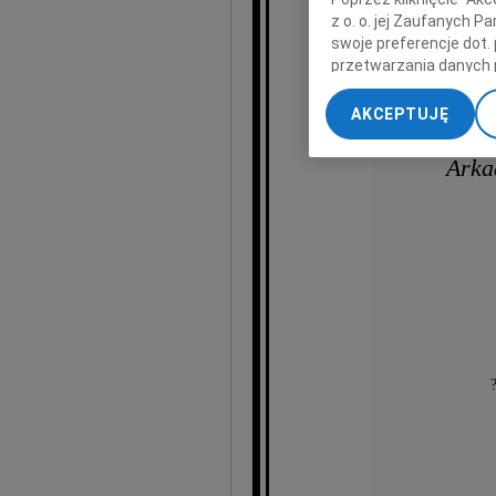
z o. o. jej Zaufanych 
swoje preferencje dot.
przetwarzania danych 
„Ustawienia zaawansow
AKCEPTUJĘ
My, nasi Zaufani Part
dokładnych danych geol
Arka
Przechowywanie informa
treści, badnie odbiorcó