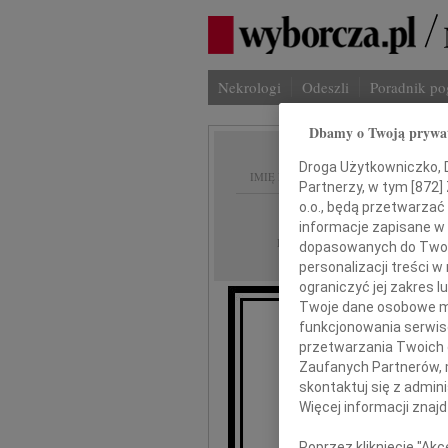
Nekrologi
Odeszli
Poradnik p
Dbamy o Twoją prywa
Droga Użytkowniczko, Dr
IMIĘ I NAZWISKO:
Partnerzy, w tym [
872
]
o.o., będą przetwarzać 
Szczecin
REGION:
informacje zapisane w
14.10.2009
DATA EMISJI:
dopasowanych do Twoich
personalizacji treści 
ograniczyć jej zakres
Twoje dane osobowe mo
funkcjonowania serwisó
przetwarzania Twoich da
Wyrazy
Zaufanych Partnerów, 
skontaktuj się z admin
Więcej informacji znaj
Poprzez kliknięcie "Ak