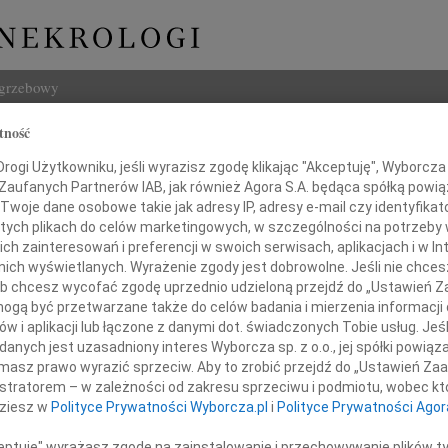
ogrzebowy
tność
Szukaj
ogi Użytkowniku, jeśli wyrazisz zgodę klikając "Akceptuję", Wyborcza sp
Imię i na
 Zaufanych Partnerów IAB, jak również Agora S.A. będąca spółką powi
Twoje dane osobowe takie jak adresy IP, adresy e-mail czy identyfikato
 tych plikach do celów marketingowych, w szczególności na potrzeby 
 zainteresowań i preferencji w swoich serwisach, aplikacjach i w Int
w nich wyświetlanych. Wyrażenie zgody jest dobrowolne. Jeśli nie chce
INNE NE
 lub chcesz wycofać zgodę uprzednio udzieloną przejdź do „Ustawień
01.0
gą być przetwarzane także do celów badania i mierzenia informacji
Żegna
w i aplikacji lub łączone z danymi dot. świadczonych Tobie usług. Jeś
Józef
nych jest uzasadniony interes Wyborcza sp. z o.o., jej spółki powiąza
 głębokiego współczucia i żalu
Z ból
z powodu śmierci
masz prawo wyrazić sprzeciw. Aby to zrobić przejdź do „Ustawień Z
Roma
istratorem – w zależności od zakresu sprzeciwu i podmiotu, wobec któ
Z wie
dziesz w
Polityce Prywatności Wyborcza.pl
i
Polityce Prywatności Agor
Łukas
Ojca
Podzi
ceptuję" wyrażasz zgodę na zainstalowanie i przechowywanie plików t