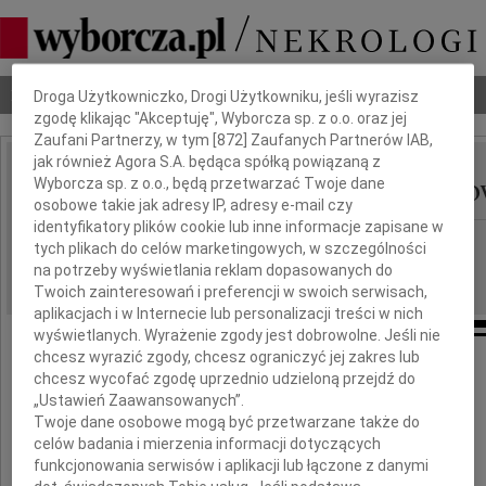
Dbamy o Twoją prywatność
Nekrologi
Odeszli
Poradnik pogrzebowy
Droga Użytkowniczko, Drogi Użytkowniku, jeśli wyrazisz
zgodę klikając "Akceptuję", Wyborcza sp. z o.o. oraz jej
Zaufani Partnerzy, w tym [
872
] Zaufanych Partnerów IAB,
jak również Agora S.A. będąca spółką powiązaną z
Irena Ostrowska-Wnuko
Wyborcza sp. z o.o., będą przetwarzać Twoje dane
IMIĘ I NAZWISKO:
osobowe takie jak adresy IP, adresy e-mail czy
identyfikatory plików cookie lub inne informacje zapisane w
Kraków
REGION:
tych plikach do celów marketingowych, w szczególności
na potrzeby wyświetlania reklam dopasowanych do
10.11.2010
DATA EMISJI:
Twoich zainteresowań i preferencji w swoich serwisach,
aplikacjach i w Internecie lub personalizacji treści w nich
wyświetlanych. Wyrażenie zgody jest dobrowolne. Jeśli nie
chcesz wyrazić zgody, chcesz ograniczyć jej zakres lub
chcesz wycofać zgodę uprzednio udzieloną przejdź do
„Ustawień Zaawansowanych”.
Twoje dane osobowe mogą być przetwarzane także do
celów badania i mierzenia informacji dotyczących
funkcjonowania serwisów i aplikacji lub łączone z danymi