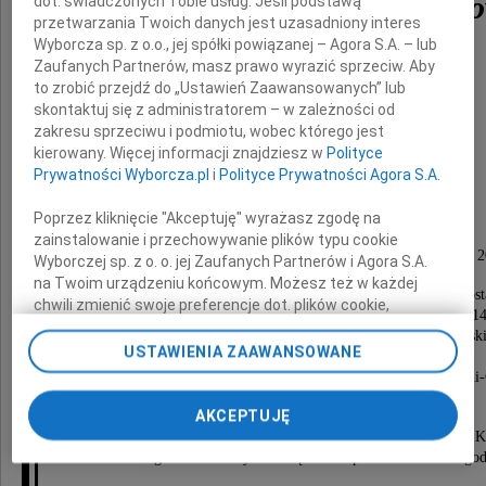
Irena Ostrowska-Wnuk
dot. świadczonych Tobie usług. Jeśli podstawą
przetwarzania Twoich danych jest uzasadniony interes
Wyborcza sp. z o.o., jej spółki powiązanej – Agora S.A. – lub
Zaufanych Partnerów, masz prawo wyrazić sprzeciw. Aby
to zrobić przejdź do „Ustawień Zaawansowanych” lub
skontaktuj się z administratorem – w zależności od
zakresu sprzeciwu i podmiotu, wobec którego jest
kierowany. Więcej informacji znajdziesz w
Polityce
Prywatności Wyborcza.pl
i
Polityce Prywatności Agora S.A.
wychowanka gdyńskich Urszulanek,
Poprzez kliknięcie "Akceptuję" wyrażasz zgodę na
członek Stowarzyszenia Pisarzy Polskich,
zainstalowanie i przechowywanie plików typu cookie
zmarła w Krakowie, przeżywszy lat 88, dnia 7 listopada 
Wyborczej sp. z o. o. jej Zaufanych Partnerów i Agora S.A.
na Twoim urządzeniu końcowym. Możesz też w każdej
Nabożeństwo żałobne przy Zmarłej odprawione zost
chwili zmienić swoje preferencje dot. plików cookie,
w poniedziałek 15 listopada 2010 roku o godzinie 14
ponownie wywołując narzędzie do zarządzania Twoimi
w kościele oo. Jezuitów w Gdyni przy ulicy Tatrzański
preferencjami dot. przetwarzania danych poprzez
USTAWIENIA ZAAWANSOWANE
po czym nastąpi odprowadzenie Zmarłej
odnośnik „Ustawienia prywatności” w stopce serwisu i
na miejsce wiecznego spoczynku, na cmentarz w Gdyni
przechodząc do sekcji „Ustawienia zaawansowane”.
przy ulicy Owsianej.
Zmiana ustawień plików cookie możliwa jest także za
AKCEPTUJĘ
pomocą ustawień przeglądarki.
Msza święta w intencji Zmarłej odprawiona zostanie w 
w kolegiacie św. Anny w środę 17 listopada 2010 roku o god
My, nasi Zaufani Partnerzy i Agora S.A. możemy