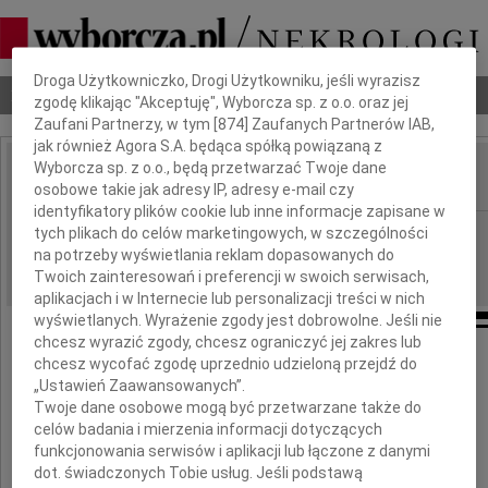
Dbamy o Twoją prywatność
Droga Użytkowniczko, Drogi Użytkowniku, jeśli wyrazisz
Nekrologi
Odeszli
Poradnik pogrzebowy
zgodę klikając "Akceptuję", Wyborcza sp. z o.o. oraz jej
Zaufani Partnerzy, w tym [
874
] Zaufanych Partnerów IAB,
jak również Agora S.A. będąca spółką powiązaną z
Wyborcza sp. z o.o., będą przetwarzać Twoje dane
osobowe takie jak adresy IP, adresy e-mail czy
IMIĘ I NAZWISKO:
identyfikatory plików cookie lub inne informacje zapisane w
Warszawa
tych plikach do celów marketingowych, w szczególności
REGION:
na potrzeby wyświetlania reklam dopasowanych do
10.11.2010
DATA EMISJI:
Twoich zainteresowań i preferencji w swoich serwisach,
aplikacjach i w Internecie lub personalizacji treści w nich
wyświetlanych. Wyrażenie zgody jest dobrowolne. Jeśli nie
chcesz wyrazić zgody, chcesz ograniczyć jej zakres lub
chcesz wycofać zgodę uprzednio udzieloną przejdź do
Naszej Koleżance
„Ustawień Zaawansowanych”.
Twoje dane osobowe mogą być przetwarzane także do
celów badania i mierzenia informacji dotyczących
Małgorzacie Fallach
funkcjonowania serwisów i aplikacji lub łączone z danymi
dot. świadczonych Tobie usług. Jeśli podstawą