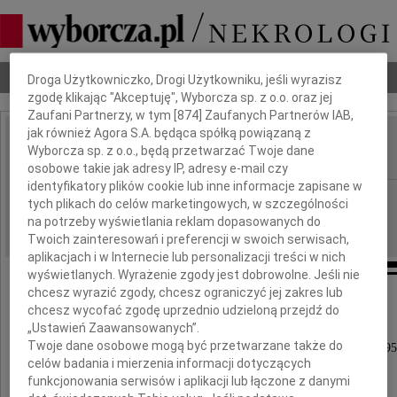
Dbamy o Twoją prywatność
Nekrologi
Odeszli
Poradnik pogrzebowy
Droga Użytkowniczko, Drogi Użytkowniku, jeśli wyrazisz
zgodę klikając "Akceptuję", Wyborcza sp. z o.o. oraz jej
Zaufani Partnerzy, w tym [
874
] Zaufanych Partnerów IAB,
jak również Agora S.A. będąca spółką powiązaną z
Bronisława Rubel
Wyborcza sp. z o.o., będą przetwarzać Twoje dane
IMIĘ I NAZWISKO:
osobowe takie jak adresy IP, adresy e-mail czy
identyfikatory plików cookie lub inne informacje zapisane w
Warszawa
REGION:
tych plikach do celów marketingowych, w szczególności
01.09.2009
na potrzeby wyświetlania reklam dopasowanych do
DATA EMISJI:
Twoich zainteresowań i preferencji w swoich serwisach,
aplikacjach i w Internecie lub personalizacji treści w nich
wyświetlanych. Wyrażenie zgody jest dobrowolne. Jeśli nie
chcesz wyrazić zgody, chcesz ograniczyć jej zakres lub
chcesz wycofać zgodę uprzednio udzieloną przejdź do
Z głębokim żalem zawiadamiamy,
„Ustawień Zaawansowanych”.
Twoje dane osobowe mogą być przetwarzane także do
iż w dniu 21 sierpnia 2009 roku zmarła w wieku 95 
celów badania i mierzenia informacji dotyczących
nasza ukochana Ciocia
funkcjonowania serwisów i aplikacji lub łączone z danymi