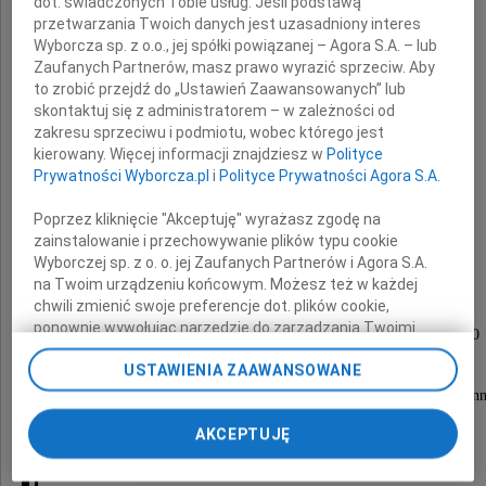
dot. świadczonych Tobie usług. Jeśli podstawą
przetwarzania Twoich danych jest uzasadniony interes
Wyborcza sp. z o.o., jej spółki powiązanej – Agora S.A. – lub
Zaufanych Partnerów, masz prawo wyrazić sprzeciw. Aby
to zrobić przejdź do „Ustawień Zaawansowanych” lub
skontaktuj się z administratorem – w zależności od
zakresu sprzeciwu i podmiotu, wobec którego jest
Bronisława Rubel
kierowany. Więcej informacji znajdziesz w
Polityce
Prywatności Wyborcza.pl
i
Polityce Prywatności Agora S.A.
Poprzez kliknięcie "Akceptuję" wyrażasz zgodę na
z domu Witkunas
zainstalowanie i przechowywanie plików typu cookie
Wyborczej sp. z o. o. jej Zaufanych Partnerów i Agora S.A.
na Twoim urządzeniu końcowym. Możesz też w każdej
Uroczystości pogrzebowe odbędą się
chwili zmienić swoje preferencje dot. plików cookie,
ponownie wywołując narzędzie do zarządzania Twoimi
w dniu 3 września 2009 roku o godzinie 13.00
preferencjami dot. przetwarzania danych poprzez
w kościele św. Karola Boromeusza,
USTAWIENIA ZAAWANSOWANE
odnośnik „Ustawienia prywatności” w stopce serwisu i
przechodząc do sekcji „Ustawienia zaawansowane”.
po czym nastąpi złożenie Prochów w grobie rodzi
Zmiana ustawień plików cookie możliwa jest także za
na Cmentarzu Powązkowskim.
AKCEPTUJĘ
pomocą ustawień przeglądarki.
My, nasi Zaufani Partnerzy i Agora S.A. możemy