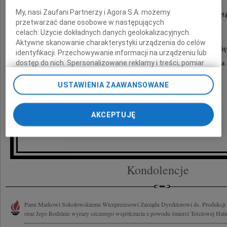
My, nasi Zaufani Partnerzy i Agora S.A. możemy
Wystawienie Ciała pół godziny przed mszą świętą
przetwarzać dane osobowe w następujących
celach:
Użycie dokładnych danych geolokalizacyjnych.
Aktywne skanowanie charakterystyki urządzenia do celów
Uroczystości pogrzebowe odbędą się po mszy świę
identyfikacji. Przechowywanie informacji na urządzeniu lub
dostęp do nich. Spersonalizowane reklamy i treści, pomiar
na cmentarzu komunalnym przy ulicy Agrykola.
reklam i treści, badnie odbiorców i ulepszanie usług.
Lista Zaufanych Partnerów
USTAWIENIA ZAAWANSOWANE
Pogrążona w smutku
AKCEPTUJĘ
rodzina
Kondolencje
Panu Markowi Sokołowskiemu Wiceprezesowi Zarządu Dyrektorowi ds. Produkcj
oraz Jego Rodzinie wyrazy szczerego współczucia z powodu śmierci Teściowej Halin