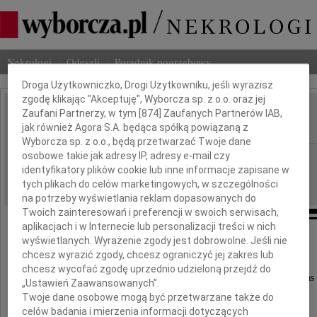
Dbamy o Twoją prywatność
Nekrologi
Odeszli
Poradnik pogrzebowy
Droga Użytkowniczko, Drogi Użytkowniku, jeśli wyrazisz
zgodę klikając "Akceptuję", Wyborcza sp. z o.o. oraz jej
Zaufani Partnerzy, w tym [
874
] Zaufanych Partnerów IAB,
Halina Dubicka
IMIĘ I NAZWISKO:
jak również Agora S.A. będąca spółką powiązaną z
Wyborcza sp. z o.o., będą przetwarzać Twoje dane
osobowe takie jak adresy IP, adresy e-mail czy
Gdańsk
REGION:
identyfikatory plików cookie lub inne informacje zapisane w
10.11.2010
DATA EMISJI:
tych plikach do celów marketingowych, w szczególności
na potrzeby wyświetlania reklam dopasowanych do
Twoich zainteresowań i preferencji w swoich serwisach,
aplikacjach i w Internecie lub personalizacji treści w nich
wyświetlanych. Wyrażenie zgody jest dobrowolne. Jeśli nie
chcesz wyrazić zgody, chcesz ograniczyć jej zakres lub
Z głębokim żalem zawiadamiamy,
chcesz wycofać zgodę uprzednio udzieloną przejdź do
że w dniu 8 listopada 2010 roku odeszła od nas
„Ustawień Zaawansowanych”.
Twoje dane osobowe mogą być przetwarzane także do
nasza kochana Mama i Babcia
celów badania i mierzenia informacji dotyczących