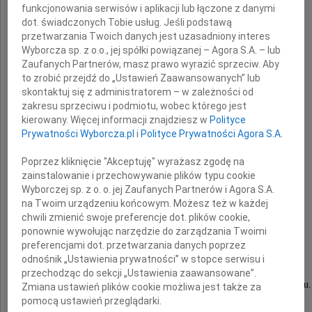
funkcjonowania serwisów i aplikacji lub łączone z danymi
dot. świadczonych Tobie usług. Jeśli podstawą
przetwarzania Twoich danych jest uzasadniony interes
Wyborcza sp. z o.o., jej spółki powiązanej – Agora S.A. – lub
Zaufanych Partnerów, masz prawo wyrazić sprzeciw. Aby
to zrobić przejdź do „Ustawień Zaawansowanych” lub
skontaktuj się z administratorem – w zależności od
zakresu sprzeciwu i podmiotu, wobec którego jest
kierowany. Więcej informacji znajdziesz w
Polityce
Prywatności Wyborcza.pl
i
Polityce Prywatności Agora S.A.
Halina Dubicka
Poprzez kliknięcie "Akceptuję" wyrażasz zgodę na
zainstalowanie i przechowywanie plików typu cookie
Wyborczej sp. z o. o. jej Zaufanych Partnerów i Agora S.A.
urodzona we Lwowie w 1918 roku
na Twoim urządzeniu końcowym. Możesz też w każdej
chwili zmienić swoje preferencje dot. plików cookie,
ponownie wywołując narzędzie do zarządzania Twoimi
preferencjami dot. przetwarzania danych poprzez
Msza święta żałobna odprawiona zostanie
odnośnik „Ustawienia prywatności” w stopce serwisu i
12 listopada 2010 roku o godzinie 13.00
przechodząc do sekcji „Ustawienia zaawansowane”.
w kościele pw. Wszystkich Świętych w Elblągu.
Zmiana ustawień plików cookie możliwa jest także za
pomocą ustawień przeglądarki.