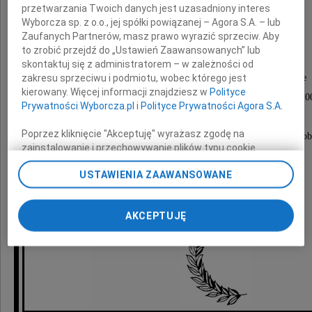
przetwarzania Twoich danych jest uzasadniony interes
Wyborcza sp. z o.o., jej spółki powiązanej – Agora S.A. – lub
Jacek Madler
Zaufanych Partnerów, masz prawo wyrazić sprzeciw. Aby
to zrobić przejdź do „Ustawień Zaawansowanych” lub
skontaktuj się z administratorem – w zależności od
Msza święta pogrzebowa odprawiona zostanie
zakresu sprzeciwu i podmiotu, wobec którego jest
kierowany. Więcej informacji znajdziesz w
Polityce
w sobotę 13 listopada 2010 roku o godzinie 14.0
Prywatności Wyborcza.pl
i
Polityce Prywatności Agora S.A.
w kościele na cmentarzu Świętego Rocha,
Poprzez kliknięcie "Akceptuję" wyrażasz zgodę na
po czym nastąpi odprowadzenie Zmarłego do grob
zainstalowanie i przechowywanie plików typu cookie
Wyborczej sp. z o. o. jej Zaufanych Partnerów i Agora S.A.
USTAWIENIA ZAAWANSOWANE
na Twoim urządzeniu końcowym. Możesz też w każdej
chwili zmienić swoje preferencje dot. plików cookie,
siostra z siostrzenicą
ponownie wywołując narzędzie do zarządzania Twoimi
AKCEPTUJĘ
preferencjami dot. przetwarzania danych poprzez
odnośnik „Ustawienia prywatności” w stopce serwisu i
przechodząc do sekcji „Ustawienia zaawansowane”.
Zmiana ustawień plików cookie możliwa jest także za
pomocą ustawień przeglądarki.
My, nasi Zaufani Partnerzy i Agora S.A. możemy