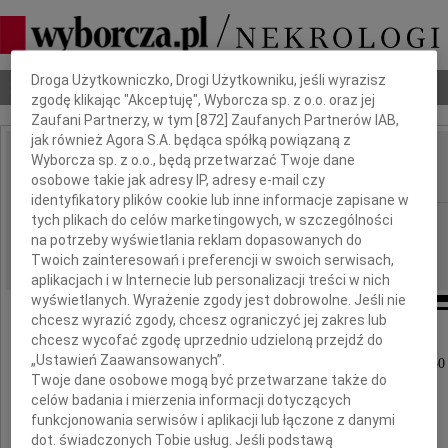
Dbamy o Twoją prywatność
Droga Użytkowniczko, Drogi Użytkowniku, jeśli wyrazisz
Nekrologi
Odeszli
Poradnik pogrzebowy
zgodę klikając "Akceptuję", Wyborcza sp. z o.o. oraz jej
Zaufani Partnerzy, w tym [
872
] Zaufanych Partnerów IAB,
jak również Agora S.A. będąca spółką powiązaną z
Wyborcza sp. z o.o., będą przetwarzać Twoje dane
Jacek Madler
IMIĘ I NAZWISKO:
osobowe takie jak adresy IP, adresy e-mail czy
identyfikatory plików cookie lub inne informacje zapisane w
tych plikach do celów marketingowych, w szczególności
Częstochowa
REGION:
na potrzeby wyświetlania reklam dopasowanych do
10.11.2010
DATA EMISJI:
Twoich zainteresowań i preferencji w swoich serwisach,
aplikacjach i w Internecie lub personalizacji treści w nich
wyświetlanych. Wyrażenie zgody jest dobrowolne. Jeśli nie
chcesz wyrazić zgody, chcesz ograniczyć jej zakres lub
chcesz wycofać zgodę uprzednio udzieloną przejdź do
Z głębokim żalem zawiadamiamy,
„Ustawień Zaawansowanych”.
że w dniu 3 listopada 2010 roku zmarł w wieku 50 
Twoje dane osobowe mogą być przetwarzane także do
celów badania i mierzenia informacji dotyczących
funkcjonowania serwisów i aplikacji lub łączone z danymi
dot. świadczonych Tobie usług. Jeśli podstawą