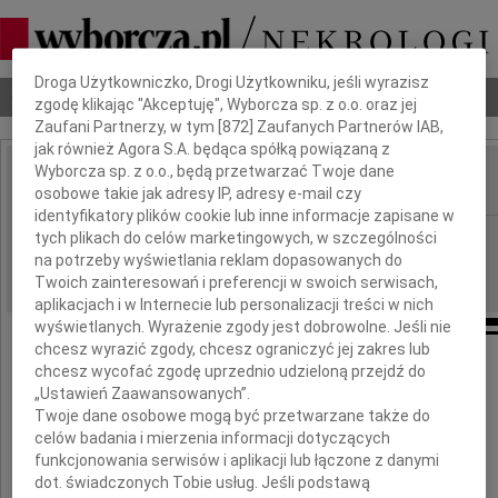
Dbamy o Twoją prywatność
Droga Użytkowniczko, Drogi Użytkowniku, jeśli wyrazisz
Nekrologi
Odeszli
Poradnik pogrzebowy
zgodę klikając "Akceptuję", Wyborcza sp. z o.o. oraz jej
Zaufani Partnerzy, w tym [
872
] Zaufanych Partnerów IAB,
jak również Agora S.A. będąca spółką powiązaną z
Wyborcza sp. z o.o., będą przetwarzać Twoje dane
osobowe takie jak adresy IP, adresy e-mail czy
IMIĘ I NAZWISKO:
identyfikatory plików cookie lub inne informacje zapisane w
Lublin
tych plikach do celów marketingowych, w szczególności
REGION:
na potrzeby wyświetlania reklam dopasowanych do
10.11.2010
DATA EMISJI:
Twoich zainteresowań i preferencji w swoich serwisach,
aplikacjach i w Internecie lub personalizacji treści w nich
wyświetlanych. Wyrażenie zgody jest dobrowolne. Jeśli nie
chcesz wyrazić zgody, chcesz ograniczyć jej zakres lub
Pani
chcesz wycofać zgodę uprzednio udzieloną przejdź do
„Ustawień Zaawansowanych”.
Ewie Tomaszewskiej
Twoje dane osobowe mogą być przetwarzane także do
celów badania i mierzenia informacji dotyczących
funkcjonowania serwisów i aplikacji lub łączone z danymi
wyrazy najgłębszego współczucia
dot. świadczonych Tobie usług. Jeśli podstawą
z powodu śmierci