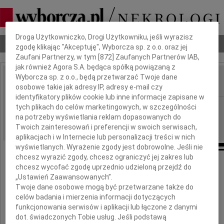
Dbamy o Twoją prywatność
Droga Użytkowniczko, Drogi Użytkowniku, jeśli wyrazisz
Nekrologi
Odeszli
Poradnik pogrzebowy
zgodę klikając "Akceptuję", Wyborcza sp. z o.o. oraz jej
Zaufani Partnerzy, w tym [
872
] Zaufanych Partnerów IAB,
jak również Agora S.A. będąca spółką powiązaną z
Wyborcza sp. z o.o., będą przetwarzać Twoje dane
osobowe takie jak adresy IP, adresy e-mail czy
IMIĘ I NAZWISKO:
identyfikatory plików cookie lub inne informacje zapisane w
Warszawa
tych plikach do celów marketingowych, w szczególności
REGION:
na potrzeby wyświetlania reklam dopasowanych do
09.11.2010
DATA EMISJI:
Twoich zainteresowań i preferencji w swoich serwisach,
aplikacjach i w Internecie lub personalizacji treści w nich
wyświetlanych. Wyrażenie zgody jest dobrowolne. Jeśli nie
chcesz wyrazić zgody, chcesz ograniczyć jej zakres lub
chcesz wycofać zgodę uprzednio udzieloną przejdź do
Serdeczne wyrazy współczucia dla
„Ustawień Zaawansowanych”.
Twoje dane osobowe mogą być przetwarzane także do
celów badania i mierzenia informacji dotyczących
Teresy Burdzy
funkcjonowania serwisów i aplikacji lub łączone z danymi
dot. świadczonych Tobie usług. Jeśli podstawą