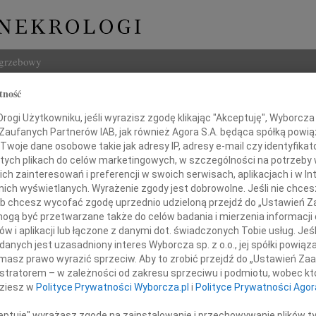
ogrzebowy
tność
Szukaj
ogi Użytkowniku, jeśli wyrazisz zgodę klikając "Akceptuję", Wyborcza sp
Imię i na
 Zaufanych Partnerów IAB, jak również Agora S.A. będąca spółką powi
Twoje dane osobowe takie jak adresy IP, adresy e-mail czy identyfikato
 tych plikach do celów marketingowych, w szczególności na potrzeby 
 zainteresowań i preferencji w swoich serwisach, aplikacjach i w Int
w nich wyświetlanych. Wyrażenie zgody jest dobrowolne. Jeśli nie chce
INNE NE
 lub chcesz wycofać zgodę uprzednio udzieloną przejdź do „Ustawień
07.0
gą być przetwarzane także do celów badania i mierzenia informacji
Dziek
w i aplikacji lub łączone z danymi dot. świadczonych Tobie usług. Jeś
07.0
Ani Duszak
nych jest uzasadniony interes Wyborcza sp. z o.o., jej spółki powiąza
Nasze
masz prawo wyrazić sprzeciw. Aby to zrobić przejdź do „Ustawień Z
Jacek
istratorem – w zależności od zakresu sprzeciwu i podmiotu, wobec któ
Z wie
zy najgłębszego współczucia
dziesz w
Polityce Prywatności Wyborcza.pl
i
Polityce Prywatności Agor
Małgo
 powodu śmierci ukochanej
W dni
ceptuję" wyrażasz zgodę na zainstalowanie i przechowywanie plików t