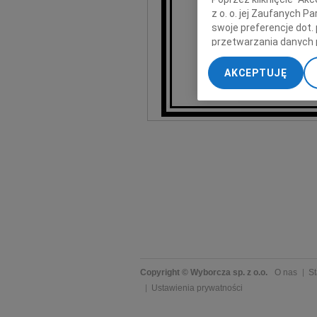
z o. o. jej Zaufanych 
swoje preferencje dot.
przetwarzania danych 
„Ustawienia zaawansow
AKCEPTUJĘ
My, nasi Zaufani Part
dokładnych danych geol
Przechowywanie informa
treści, badnie odbiorcó
Copyright © Wyborcza sp. z o.o.
O nas
St
Ustawienia prywatności