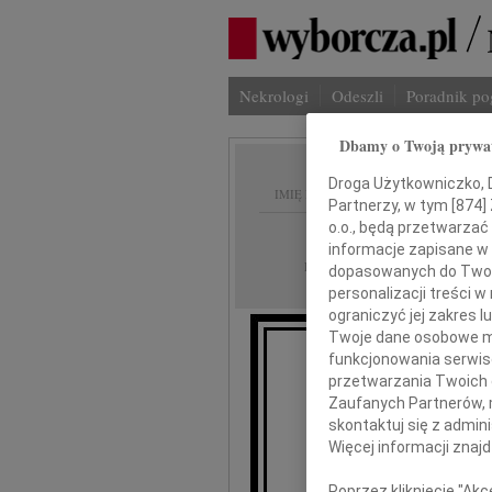
Nekrologi
Odeszli
Poradnik p
Dbamy o Twoją prywa
Droga Użytkowniczko, Dr
IMIĘ I NAZWISKO:
Partnerzy, w tym [
874
]
o.o., będą przetwarzać 
Warszawa
REGION:
informacje zapisane w
09.11.2010
DATA EMISJI:
dopasowanych do Twoich
personalizacji treści 
ograniczyć jej zakres
Twoje dane osobowe mo
funkcjonowania serwisó
przetwarzania Twoich da
Zaufanych Partnerów, 
skontaktuj się z admin
wyra
Więcej informacji znaj
z
Poprzez kliknięcie "Ak