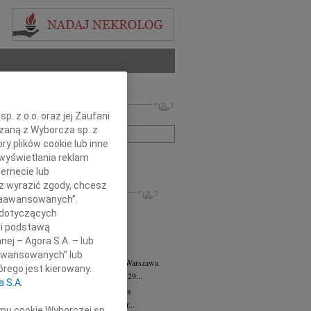
 nekrologów i wspomnień
. z o.o. oraz jej Zaufani
zwisko lub numer ogłoszenia:
ązaną z Wyborcza sp. z
ry plików cookie lub inne
wyświetlania reklam
+ szukanie zaawansowane
ernecie lub
sz wyrazić zgody, chcesz
KROLOGI
 Zaawansowanych”.
8.2026
Warszawa
 dotyczących
anie Wydziału dr hab. Julii Kubisie,...
li podstawą
8.2026
Warszawa
nej – Agora S.A. – lub
j kochanej i dzielnej Marylce Butruk...
aawansowanych” lub
 Tadeusz Duniec
wiek: 79
07.08.2026
Warszawa
rego jest kierowany.
lkim żalem przyjęliśmy wiadomość, że 29...
a S.A.
rzata Kościelska
07.08.2026
Warszawa
u 3 sierpnia 2026 roku zmarła Profesor...
ypu cookie Wyborczej sp.