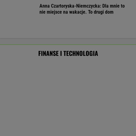
Masowo tracą pracę przez AI?
To tylko forma "moralnego bufora"
SUBSKRYPCJA
Najlepszy smartwatch? Ta marka pozostawia
konkurencję w tyle! Technologie? Na medal!
REKLAMA CENEO
Po dniu na L4 stracił pracę. Pracodawca
zapłaci mu teraz 200 tys. euro
BIZNES
Starzejąca się Polska uwalnia tysiące lokali.
Co czeka rynek?