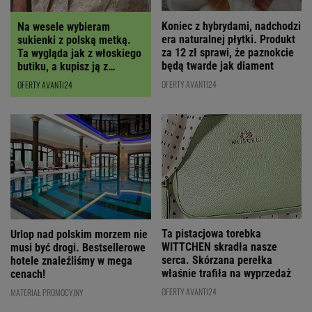
Koniec z hybrydami, nadchodzi
Na wesele wybieram
era naturalnej płytki. Produkt
sukienki z polską metką.
za 12 zł sprawi, że paznokcie
Ta wygląda jak z włoskiego
będą twarde jak diament
butiku, a kupisz ją z
RABATEM
OFERTY AVANTI24
OFERTY AVANTI24
Ta pistacjowa torebka
Urlop nad polskim morzem nie
WITTCHEN skradła nasze
musi być drogi. Bestsellerowe
serca. Skórzana perełka
hotele znaleźliśmy w mega
właśnie trafiła na wyprzedaż
cenach!
OFERTY AVANTI24
MATERIAŁ PROMOCYJNY