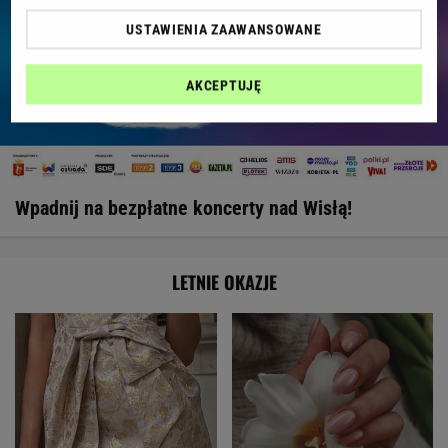
USTAWIENIA ZAAWANSOWANE
AKCEPTUJĘ
Wpadnij na bezpłatne koncerty nad Wisłą!
LETNIE OKAZJE