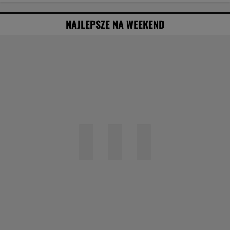
NAJLEPSZE NA WEEKEND
Agata Kulesza w komedii romantycznej? Ten
duet mógłby podbić kina
Obejrzałam najgorszy film tego roku. Po seansie
zostaje tylko niesmak