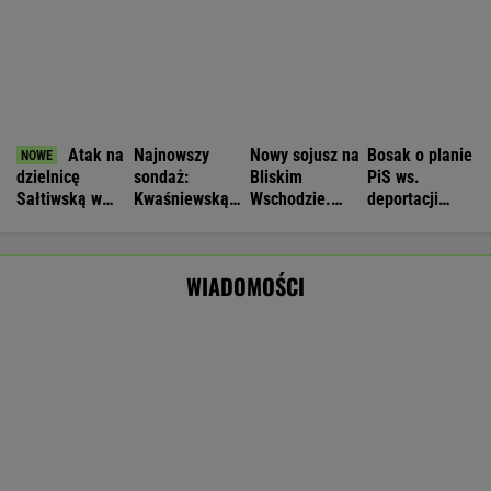
Obowiązuje ta podpisana przez Kurskiego
MARCIN KOZŁOWSKI
Zaorał nowy asfalt za 400 tys. zł. Rolnika
zatrzymała policja [NAGRANIE]