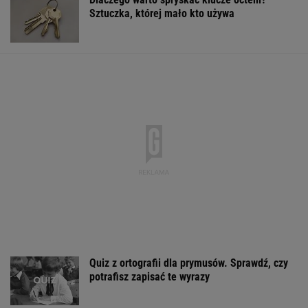
Większość Polaków nie chce płacić tego
podatku. "To sygnał alarmowy"
Niewielu wie, że Polk jest ojczymem posłanki
KO. Kłócą się o politykę?
Włóż liść laurowy do lodówki na godzinę.
Efekt może cię zaskoczyć
Brudne fugi odzyskają lepszy wygląd.
Wystarczą 2 składniki z domu
Finał wyprzedaży w Eobuwie - kultowe