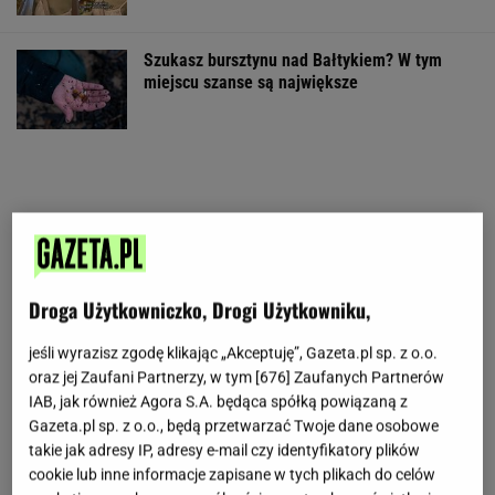
Szukasz bursztynu nad Bałtykiem? W tym
miejscu szanse są największe
Droga Użytkowniczko, Drogi Użytkowniku,
jeśli wyrazisz zgodę klikając „Akceptuję”, Gazeta.pl sp. z o.o.
oraz jej Zaufani Partnerzy, w tym [
676
] Zaufanych Partnerów
IAB, jak również Agora S.A. będąca spółką powiązaną z
Gazeta.pl sp. z o.o., będą przetwarzać Twoje dane osobowe
takie jak adresy IP, adresy e-mail czy identyfikatory plików
cookie lub inne informacje zapisane w tych plikach do celów