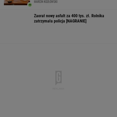
Większość Polaków nie chce płacić tego
podatku. "To sygnał alarmowy"
IMGW pokazał nową
Manifestacja w
Wyniki Lotto
prognozę. Upały
Warszawie.
07.08.2026 -
wracają do Polski
Organizatorzy mają
EkstraPensja,
siedem postulatów
EkstraPremia,
EuroJackpot, K
MiniLotto, Mult
WSPÓŁPRACA PŁATNA Z WYBORCZA.PL
ZROZUM, POZNAJ, ODKRYWAJ
SEKCJA Z SUBSKRYPCJĄ