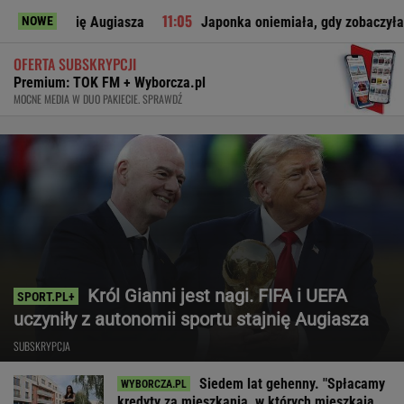
ię Augiasza
Japonka oniemiała, gdy zobaczyła to w polskim 
NOWE
OFERTA SUBSKRYPCJI
Premium: TOK FM + Wyborcza.pl
MOCNE MEDIA W DUO PAKIECIE. SPRAWDŹ
Król Gianni jest nagi. FIFA i UEFA
uczyniły z autonomii sportu stajnię Augiasza
SUBSKRYPCJA
Siedem lat gehenny. "Spłacamy
kredyty za mieszkania, w których mieszkają