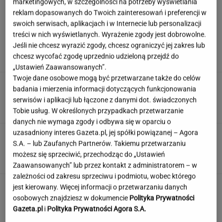
marketingowych, w szczególności na potrzeby wyświetlania
reklam dopasowanych do Twoich zainteresowań i preferencji w
swoich serwisach, aplikacjach i w Internecie lub personalizacji
Wiadomo, ile emerytury dostaje Kwaśniewska.
treści w nich wyświetlanych. Wyrażenie zgody jest dobrowolne.
Kwota zaskakuje
Jeśli nie chcesz wyrazić zgody, chcesz ograniczyć jej zakres lub
chcesz wycofać zgodę uprzednio udzieloną przejdź do
„Ustawień Zaawansowanych”.
Twoje dane osobowe mogą być przetwarzane także do celów
Poszedł na L4 i stracił pracę. Firma zapłaci
badania i mierzenia informacji dotyczących funkcjonowania
mu teraz 200 tys. euro
serwisów i aplikacji lub łączone z danymi dot. świadczonych
Tobie usług. W określonych przypadkach przetwarzanie
danych nie wymaga zgody i odbywa się w oparciu o
uzasadniony interes Gazeta.pl, jej spółki powiązanej – Agora
Ten quiz wiedzy ogólnej odsieje inteligentnych
S.A. – lub Zaufanych Partnerów. Takiemu przetwarzaniu
i oczytanych od reszty
możesz się sprzeciwić, przechodząc do „Ustawień
Zaawansowanych” lub przez kontakt z administratorem – w
zależności od zakresu sprzeciwu i podmiotu, wobec którego
To nie droga na skróty. Matka pokazuje, jak
jest kierowany. Więcej informacji o przetwarzaniu danych
naprawdę wygląda edukacja domowa
osobowych znajdziesz w dokumencie
Polityka Prywatności
Gazeta.pl
i
Polityka Prywatności Agora S.A.
MATERIAŁ PROMOCYJNY