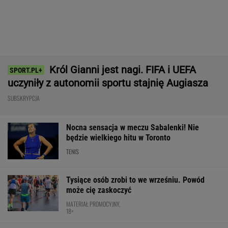
Konkurencja nie nadąża za jego tempem.
Toyota Corolla Cross rozgrzała rynek i
pokazuje, kto tu rozdaje karty!
MATERIAŁ PROMOCYJNY
Dlatego Świątek wygrała z Kostiuk. Polka
wskazała największą zmianę
TENIS
Niewiadoma jest wielka jak
Pogacar. A Lang tak komentuje konflikt z
zawodniczką
SUBSKRYPCJA
Takiego meczu Iga Świątek nie
zagrała od miesięcy. Sukces większy niż się