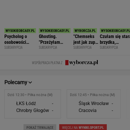
SPORT.PL
Król Gianni jest nagi. FIFA i UEFA
uczyniły z autonomii sportu stajnię Augiasza
SUBSKRYPCJA