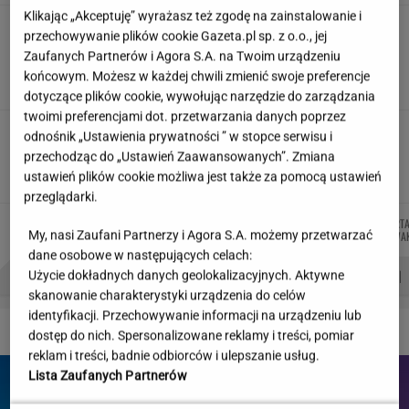
Klikając „Akceptuję” wyrażasz też zgodę na zainstalowanie i
"Wymieniłam mojego byłego na
przechowywanie plików cookie Gazeta.pl sp. z o.o., jej
jego wujka milionera". Tak wciągają
Zaufanych Partnerów i Agora S.A. na Twoim urządzeniu
mikrodramy
końcowym. Możesz w każdej chwili zmienić swoje preferencje
SUBSKRYPCJA
dotyczące plików cookie, wywołując narzędzie do zarządzania
twoimi preferencjami dot. przetwarzania danych poprzez
Wystarczy jedno spojrzenie i już wiadomo. Po
odnośnik „Ustawienia prywatności ” w stopce serwisu i
tym poznasz turystę we Włoszech
przechodząc do „Ustawień Zaawansowanych”. Zmiana
ustawień plików cookie możliwa jest także za pomocą ustawień
przeglądarki.
WIKTORIA
MIŁOSZ
AGNIESZKA
MART
Autorzy:
My, nasi Zaufani Partnerzy i Agora S.A. możemy przetwarzać
BECZEK
WIATROWSKI-BUJACZ
NIEDZIAŁEK
NOWA
dane osobowe w następujących celach:
PROBLEMY POLSKICH SIATKARZY
ZNAK Z '30'
WISŁAWA SZYMBORSKA
Użycie dokładnych danych geolokalizacyjnych. Aktywne
skanowanie charakterystyki urządzenia do celów
identyfikacji. Przechowywanie informacji na urządzeniu lub
DZIEJE SIĘ!
dostęp do nich. Spersonalizowane reklamy i treści, pomiar
reklam i treści, badnie odbiorców i ulepszanie usług.
Lista Zaufanych Partnerów