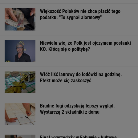
Birkenstocki w końcu na promocji
OFERTY AVANTI24
Gawryluk krytykowana
Masz pamięć do
Należy do gron
za debatę u
imion? Do dwóch
najpiękniejszyc
Nawrockiego. Tak to
sławnych nazwisk
miast. Widoki r
tłumaczy
musisz dopasować
ogromne wraże
trzecie
ŻYĆ LEPIEJ