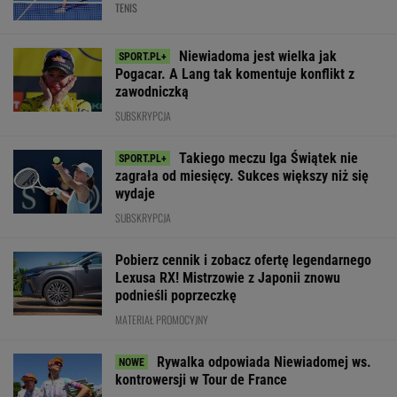
zaprosiła na ślub
Tak Hiszpanie ocenili
rację i nie ma ra
swoich rodziców
Szczęsnego
SUBSKRYPCJA
WIĘCEJ NIŻ WYNIK. SUBSKRYBUJ
POLITYKA
Atak na
Najnowszy
Nowy sojusz na
Bosak o planie
dzielnicę
sondaż:
Bliskim
PiS ws.
Sałtiwską w
Kwaśniewską
Wschodzie.
deportacji
Charkowie. Nie
najlepszą
Stworzyli swój
Ukraińców: