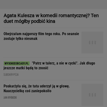
"Patrz w talerz, a nie w cycki". Jak długo
jeszcze matki będą to znosić
SUBSKRYPCJA
Poskarżyła się, że tata uderzył ją w głowę.
Nauczycielkę coś zaniepokoiło
JAN RYBICKI
Dziewczynka z Bagdadu, która narysowała XXI wiek
Zakochała się w kucharzu z
chińskiego baru w Bydgoszczy
SUBSKRYPCJA