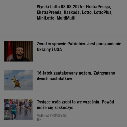
Mam w d...małe miasteczka - pisał poeta. I
wykrakał.
Jak się zapisać do lekarza w NFZ bez
dzwonienia do przychodni
"Patrz w talerz, a nie w cycki". Jak długo
jeszcze matki będą to znosić
Anna Czartoryska-Niemczycka: Dla mnie to
nie miejsce na wakacje. To drugi dom