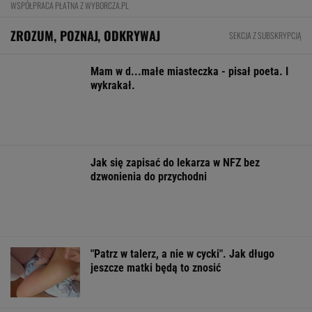
eksportu
MATERIAŁ PROMOCYJNY
Oszuści wzięli na nią pożyczkę, bank zażądał
spłaty. Jest decyzja sądu
BIZNES