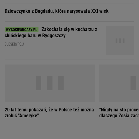
20 lat temu pokazali, że w Polsce też można
"Nigdy na sto proce
zrobić "Amerykę"
dlaczego Zosia zac
ZOBACZ WSZYSTKIE
Wybierz miasto
PEŁNA POGODA
Załaduj ponownie
Jakość powietrza:
-