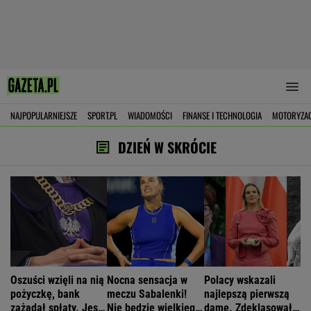
NAJPOPULARNIEJSZE
SPORT.PL
WIADOMOŚCI
FINANSE I TECHNOLOGIA
MOTORYZA
DZIEŃ W SKRÓCIE
Oszuści wzięli na nią
Nocna sensacja w
Polacy wskazali
pożyczkę, bank
meczu Sabalenki!
najlepszą pierwszą
zażądał spłaty. Jest
Nie będzie wielkiego
damę. Zdeklasowała