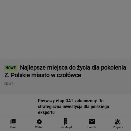
Nie tylko zaćmienie
Tyle trzeba mieć na
Mają pieniądze 
Słońca. Sierpień
start. Wielu Polaków
przejmują teren
zamieni niebo w scenę
zatrzyma już pierwszy
"Land Back" roz
niezwykłych widowisk
próg
WALUTY I GIEŁDA
EUR
USD
CHF
GBP
WIG
4,2983
3,7187
4,6027
5,0166
151 782,92
-0,09%
-0,41%
0,15%
-0,13%
-0,24%
Quiz
Wideo
Gazeta.pl
Poczta
Pogoda