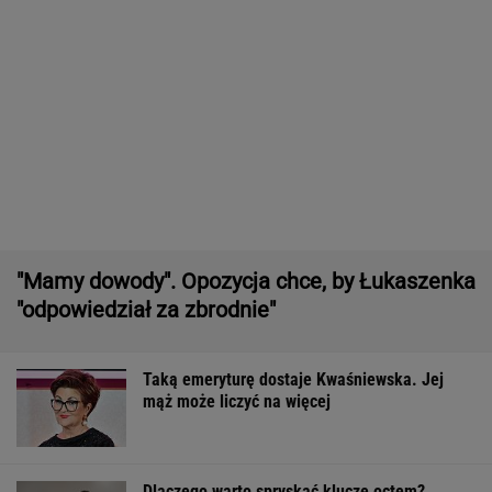
Sztuczka, której mało kto używa
Quiz z ortografii dla prymusów. Sprawdź, czy
potrafisz zapisać te wyrazy