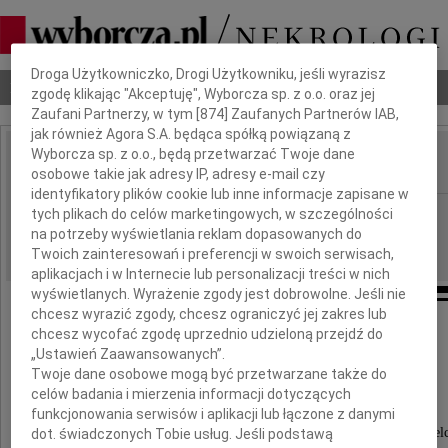
Dbamy o Twoją prywatność
Droga Użytkowniczko, Drogi Użytkowniku, jeśli wyrazisz
Nekrologi
Odeszli
Poradnik pogrzebowy
zgodę klikając "Akceptuję", Wyborcza sp. z o.o. oraz jej
Zaufani Partnerzy, w tym [
874
] Zaufanych Partnerów IAB,
jak również Agora S.A. będąca spółką powiązaną z
Wyborcza sp. z o.o., będą przetwarzać Twoje dane
osobowe takie jak adresy IP, adresy e-mail czy
IMIĘ I NAZWISKO:
identyfikatory plików cookie lub inne informacje zapisane w
Kielce
tych plikach do celów marketingowych, w szczególności
REGION:
na potrzeby wyświetlania reklam dopasowanych do
14.10.2009
DATA EMISJI:
Twoich zainteresowań i preferencji w swoich serwisach,
aplikacjach i w Internecie lub personalizacji treści w nich
wyświetlanych. Wyrażenie zgody jest dobrowolne. Jeśli nie
chcesz wyrazić zgody, chcesz ograniczyć jej zakres lub
Panu
chcesz wycofać zgodę uprzednio udzieloną przejdź do
„Ustawień Zaawansowanych”.
Twoje dane osobowe mogą być przetwarzane także do
Henrykowi Rzepie
celów badania i mierzenia informacji dotyczących
funkcjonowania serwisów i aplikacji lub łączone z danymi
Prezesowi Regionalnej Izby Obrachunkowej w Kiel
dot. świadczonych Tobie usług. Jeśli podstawą