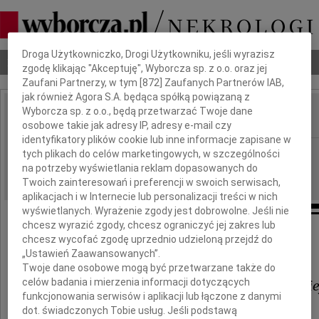
Dbamy o Twoją prywatność
Droga Użytkowniczko, Drogi Użytkowniku, jeśli wyrazisz
Nekrologi
Odeszli
Poradnik pogrzebowy
zgodę klikając "Akceptuję", Wyborcza sp. z o.o. oraz jej
Zaufani Partnerzy, w tym [
872
] Zaufanych Partnerów IAB,
jak również Agora S.A. będąca spółką powiązaną z
Wyborcza sp. z o.o., będą przetwarzać Twoje dane
osobowe takie jak adresy IP, adresy e-mail czy
IMIĘ I NAZWISKO:
identyfikatory plików cookie lub inne informacje zapisane w
Warszawa
REGION:
tych plikach do celów marketingowych, w szczególności
na potrzeby wyświetlania reklam dopasowanych do
19.08.2009
DATA EMISJI:
Twoich zainteresowań i preferencji w swoich serwisach,
aplikacjach i w Internecie lub personalizacji treści w nich
wyświetlanych. Wyrażenie zgody jest dobrowolne. Jeśli nie
chcesz wyrazić zgody, chcesz ograniczyć jej zakres lub
chcesz wycofać zgodę uprzednio udzieloną przejdź do
Pani Doktor
„Ustawień Zaawansowanych”.
Twoje dane osobowe mogą być przetwarzane także do
celów badania i mierzenia informacji dotyczących
Bożenie Fleszyńskiej-Lubańskie
funkcjonowania serwisów i aplikacji lub łączone z danymi
dot. świadczonych Tobie usług. Jeśli podstawą