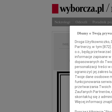
Nekrologi
Odeszli
Poradnik p
Dbamy o Twoją prywa
Droga Użytkowniczko, Dr
IMIĘ I NAZWISKO:
Partnerzy, w tym [
872
]
o.o., będą przetwarzać 
Łódź
REGION:
informacje zapisane w
03.11.2010
DATA EMISJI:
dopasowanych do Twoich
personalizacji treści 
ograniczyć jej zakres
Twoje dane osobowe mo
funkcjonowania serwisó
przetwarzania Twoich da
Zaufanych Partnerów, 
skontaktuj się z admin
Więcej informacji znaj
Poprzez kliknięcie "Ak