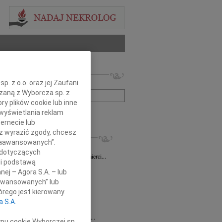
 nekrologów i wspomnień
. z o.o. oraz jej Zaufani
zwisko lub numer ogłoszenia:
ązaną z Wyborcza sp. z
ry plików cookie lub inne
wyświetlania reklam
+ szukanie zaawansowane
ernecie lub
sz wyrazić zgody, chcesz
KROLOGI
 Zaawansowanych”.
sz Gapiński
03.08.2026
Łódź
 dotyczących
ym żalem przyjęliśmy wiadomość o śmierci...
li podstawą
7.2026
Łódź
nej – Agora S.A. – lub
y głębokiego współczucia dla...
aawansowanych” lub
7.2026
Łódź
rego jest kierowany.
y współczucia Pani Janinie...
a S.A.
7.2026
Łódź
Joannie Nowińskiej wyrazy głębokiego...
ypu cookie Wyborczej sp.