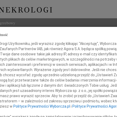
ogrzebowy
tność
Szukaj
ogi Użytkowniku, jeśli wyrazisz zgodę klikając "Akceptuję", Wyborcza sp
Imię i na
 Zaufanych Partnerów IAB, jak również Agora S.A. będąca spółką powi
Twoje dane osobowe takie jak adresy IP, adresy e-mail czy identyfikato
 tych plikach do celów marketingowych, w szczególności na potrzeby 
 zainteresowań i preferencji w swoich serwisach, aplikacjach i w Int
w nich wyświetlanych. Wyrażenie zgody jest dobrowolne. Jeśli nie chce
INNE NE
 lub chcesz wycofać zgodę uprzednio udzieloną przejdź do „Ustawień
Tadeu
gą być przetwarzane także do celów badania i mierzenia informacji
Z duż
w i aplikacji lub łączone z danymi dot. świadczonych Tobie usług. Jeś
Pani
31.0
nych jest uzasadniony interes Wyborcza sp. z o.o., jej spółki powiąza
Wyraz
masz prawo wyrazić sprzeciw. Aby to zrobić przejdź do „Ustawień Z
Wiesławie Smulik
29.0
istratorem – w zależności od zakresu sprzeciwu i podmiotu, wobec któ
Wyraz
dziesz w
Polityce Prywatności Wyborcza.pl
i
Polityce Prywatności Agor
z
27.0
Pani 
ceptuję" wyrażasz zgodę na zainstalowanie i przechowywanie plików t