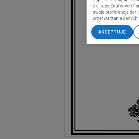
z o. o. jej Zaufanych 
swoje preferencje dot.
wyr
przetwarzania danych 
„Ustawienia zaawansow
AKCEPTUJĘ
My, nasi Zaufani Part
dokładnych danych geol
Przechowywanie informa
treści, badnie odbiorcó