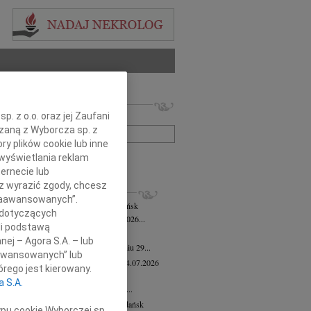
 nekrologów i wspomnień
. z o.o. oraz jej Zaufani
zwisko lub numer ogłoszenia:
ązaną z Wyborcza sp. z
ry plików cookie lub inne
wyświetlania reklam
+ szukanie zaawansowane
ernecie lub
sz wyrazić zgody, chcesz
KROLOGI
 Zaawansowanych”.
mira Bożyk
wiek: 102
04.08.2026
Gdańsk
 dotyczących
em zawiadamiamy, że w dniu 25 lipca 2026...
li podstawą
yk Klocek
28.07.2026
Gdańsk
nej – Agora S.A. – lub
lkim smutkiem zawiadamiamy, że w dniu 29...
aawansowanych” lub
ga Semmerling-Owczarska
wiek: 97
24.07.2026
rego jest kierowany.
sk
a S.A.
bokim żalem zawiadamiamy, że dnia 20...
ej Krupowicz
wiek: 87
16.07.2026
Gdańsk
ypu cookie Wyborczej sp.