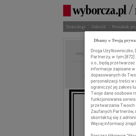
Nekrologi
Odeszli
Poradnik p
Dbamy o Twoją prywa
Barbar
Droga Użytkowniczko, Dr
IMIĘ I NAZWISKO:
Partnerzy, w tym [
872
]
o.o., będą przetwarzać 
Gdańsk
REGION:
informacje zapisane w
dopasowanych do Twoich
14.10.2009
DATA EMISJI:
personalizacji treści 
ograniczyć jej zakres
Twoje dane osobowe mo
funkcjonowania serwisó
Z głębokim żalem 
przetwarzania Twoich da
odeszła 
Zaufanych Partnerów, 
skontaktuj się z admin
Więcej informacji znaj
Poprzez kliknięcie "Ak