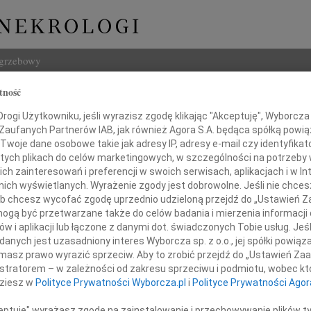
ogrzebowy
tność
Szukaj
a Modzelewska
ogi Użytkowniku, jeśli wyrazisz zgodę klikając "Akceptuję", Wyborcza sp
Imię i na
 Zaufanych Partnerów IAB, jak również Agora S.A. będąca spółką powi
Twoje dane osobowe takie jak adresy IP, adresy e-mail czy identyfikato
 tych plikach do celów marketingowych, w szczególności na potrzeby 
 zainteresowań i preferencji w swoich serwisach, aplikacjach i w Int
w nich wyświetlanych. Wyrażenie zgody jest dobrowolne. Jeśli nie chce
INNE NE
 lub chcesz wycofać zgodę uprzednio udzieloną przejdź do „Ustawień
Lubo
gą być przetwarzane także do celów badania i mierzenia informacji
Z żal
w i aplikacji lub łączone z danymi dot. świadczonych Tobie usług. Jeś
Henr
zawiadamiamy, że 9 października 2009 roku
nych jest uzasadniony interes Wyborcza sp. z o.o., jej spółki powiąza
Z wie
kochana Mama, Babcia i Prababcia
masz prawo wyrazić sprzeciw. Aby to zrobić przejdź do „Ustawień Z
Jadwi
istratorem – w zależności od zakresu sprzeciwu i podmiotu, wobec któ
Gdań
dziesz w
Polityce Prywatności Wyborcza.pl
i
Polityce Prywatności Agor
Z głę
Andrz
ceptuję" wyrażasz zgodę na zainstalowanie i przechowywanie plików t