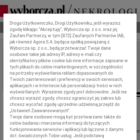
Dbamy o Twoją prywatność
Droga Użytkowniczko, Drogi Użytkowniku, jeśli wyrazisz
Nekrologi
Odeszli
Poradnik pogrzebowy
zgodę klikając "Akceptuję", Wyborcza sp. z o.o. oraz jej
Zaufani Partnerzy, w tym [
872
] Zaufanych Partnerów IAB,
jak również Agora S.A. będąca spółką powiązaną z
Wyborcza sp. z o.o., będą przetwarzać Twoje dane
Ryszard Cichos
osobowe takie jak adresy IP, adresy e-mail czy
IMIĘ I NAZWISKO:
identyfikatory plików cookie lub inne informacje zapisane w
tych plikach do celów marketingowych, w szczególności
Katowice
REGION:
na potrzeby wyświetlania reklam dopasowanych do
30.10.2010
DATA EMISJI:
Twoich zainteresowań i preferencji w swoich serwisach,
aplikacjach i w Internecie lub personalizacji treści w nich
wyświetlanych. Wyrażenie zgody jest dobrowolne. Jeśli nie
chcesz wyrazić zgody, chcesz ograniczyć jej zakres lub
chcesz wycofać zgodę uprzednio udzieloną przejdź do
„Ustawień Zaawansowanych”.
Żonie i najbliższej Rodzinie
Twoje dane osobowe mogą być przetwarzane także do
celów badania i mierzenia informacji dotyczących
funkcjonowania serwisów i aplikacji lub łączone z danymi
wyrazy głębokiego współczucia z powodu śmierc
dot. świadczonych Tobie usług. Jeśli podstawą