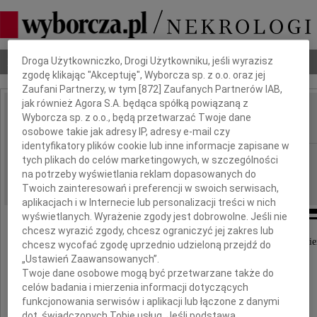
Dbamy o Twoją prywatność
Nekrologi
Odeszli
Poradnik pogrzebowy
Droga Użytkowniczko, Drogi Użytkowniku, jeśli wyrazisz
zgodę klikając "Akceptuję", Wyborcza sp. z o.o. oraz jej
Zaufani Partnerzy, w tym [
872
] Zaufanych Partnerów IAB,
jak również Agora S.A. będąca spółką powiązaną z
Anna Rekuć
Wyborcza sp. z o.o., będą przetwarzać Twoje dane
IMIĘ I NAZWISKO:
osobowe takie jak adresy IP, adresy e-mail czy
identyfikatory plików cookie lub inne informacje zapisane w
Olsztyn
REGION:
tych plikach do celów marketingowych, w szczególności
na potrzeby wyświetlania reklam dopasowanych do
29.10.2010
DATA EMISJI:
Twoich zainteresowań i preferencji w swoich serwisach,
aplikacjach i w Internecie lub personalizacji treści w nich
wyświetlanych. Wyrażenie zgody jest dobrowolne. Jeśli nie
chcesz wyrazić zgody, chcesz ograniczyć jej zakres lub
Z żalem i smutkiem przyjęliśmy informację o śmie
chcesz wycofać zgodę uprzednio udzieloną przejdź do
„Ustawień Zaawansowanych”.
Twoje dane osobowe mogą być przetwarzane także do
Ani Rekuć
celów badania i mierzenia informacji dotyczących
funkcjonowania serwisów i aplikacji lub łączone z danymi
dot. świadczonych Tobie usług. Jeśli podstawą