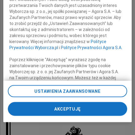
przetwarzania Twoich danych jest uzasadniony interes
Wyrazy głębokiego współczucia
Wyborcza sp. z o.o., jej spółki powiązanej – Agora S.A. – lub
Zaufanych Partnerów, masz prawo wyrazić sprzeciw. Aby
Rodzinie i bliskim Ani
to zrobić przejdź do „Ustawień Zaawansowanych” lub
skontaktuj się z administratorem – w zależności od
zakresu sprzeciwu i podmiotu, wobec którego jest
kierowany. Więcej informacji znajdziesz w
Polityce
Składają
Prywatności Wyborcza.pl
i
Polityce Prywatności Agora S.A.
Koleżanki i Koledzy
Poprzez kliknięcie "Akceptuję" wyrażasz zgodę na
z Euromark Polska S.A.
zainstalowanie i przechowywanie plików typu cookie
Wyborczej sp. z o. o. jej Zaufanych Partnerów i Agora S.A.
na Twoim urządzeniu końcowym. Możesz też w każdej
chwili zmienić swoje preferencje dot. plików cookie,
ponownie wywołując narzędzie do zarządzania Twoimi
Można odejść na zawsze, by stale być blisko"
USTAWIENIA ZAAWANSOWANE
preferencjami dot. przetwarzania danych poprzez
Ks. Jan Twardowski
odnośnik „Ustawienia prywatności” w stopce serwisu i
przechodząc do sekcji „Ustawienia zaawansowane”.
AKCEPTUJĘ
Zmiana ustawień plików cookie możliwa jest także za
pomocą ustawień przeglądarki.
My, nasi Zaufani Partnerzy i Agora S.A. możemy