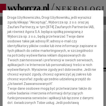
Dbamy o Twoją prywatność
Droga Użytkowniczko, Drogi Użytkowniku, jeśli wyrazisz
Nekrologi
Odeszli
Poradnik pogrzebowy
zgodę klikając "Akceptuję", Wyborcza sp. z o.o. oraz jej
Zaufani Partnerzy, w tym [
874
] Zaufanych Partnerów IAB,
jak również Agora S.A. będąca spółką powiązaną z
Wyborcza sp. z o.o., będą przetwarzać Twoje dane
osobowe takie jak adresy IP, adresy e-mail czy
IMIĘ I NAZWISKO:
identyfikatory plików cookie lub inne informacje zapisane w
Łódź
tych plikach do celów marketingowych, w szczególności
REGION:
na potrzeby wyświetlania reklam dopasowanych do
28.10.2010
DATA EMISJI:
Twoich zainteresowań i preferencji w swoich serwisach,
aplikacjach i w Internecie lub personalizacji treści w nich
wyświetlanych. Wyrażenie zgody jest dobrowolne. Jeśli nie
chcesz wyrazić zgody, chcesz ograniczyć jej zakres lub
Pani
chcesz wycofać zgodę uprzednio udzieloną przejdź do
„Ustawień Zaawansowanych”.
Aleksandrze Sadowskiej
Twoje dane osobowe mogą być przetwarzane także do
celów badania i mierzenia informacji dotyczących
funkcjonowania serwisów i aplikacji lub łączone z danymi
wyrazy głębokiego współczucia
dot. świadczonych Tobie usług. Jeśli podstawą
z powodu śmierci