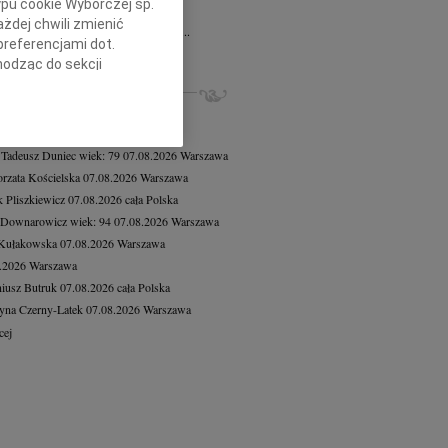
ypu cookie Wyborczej sp.
d Chodakiewicz
07.08.2026
Warszawa
żdej chwili zmienić
u 1 sierpnia 2026 roku w wieku 88 lat...
preferencjami dot.
cej
hodząc do sekcji
stawień przeglądarki.
ZE NEKROLOGI, KONDOLENCJE
8.2026
Warszawa
h celach:
Użycie
8.2026
Warszawa
lów identyfikacji.
 Tadeusz Duniec
wiek: 79
07.08.2026
Warszawa
ści, pomiar reklam i
rzata Kościelska
07.08.2026
Warszawa
 Pliszkiewicz
07.08.2026
cała Polska
 Downarowicz
wiek: 94
07.08.2026
Warszawa
 Kułakowska
07.08.2026
Warszawa
8.2026
Warszawa
iusz Butruk
07.08.2026
cała Polska
yna Czerny-Latek
07.08.2026
Warszawa
cej