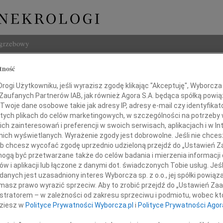
ogrzebowy
Szukaj
tność
Imię i na
ogi Użytkowniku, jeśli wyrazisz zgodę klikając "Akceptuję", Wyborcza sp
 Zaufanych Partnerów IAB, jak również Agora S.A. będąca spółką powi
Twoje dane osobowe takie jak adresy IP, adresy e-mail czy identyfikato
 tych plikach do celów marketingowych, w szczególności na potrzeby 
 zainteresowań i preferencji w swoich serwisach, aplikacjach i w Int
INNE NE
w nich wyświetlanych. Wyrażenie zgody jest dobrowolne. Jeśli nie chce
 lub chcesz wycofać zgodę uprzednio udzieloną przejdź do „Ustawień
Asia
gą być przetwarzane także do celów badania i mierzenia informacji
Asia 
w i aplikacji lub łączone z danymi dot. świadczonych Tobie usług. Jeś
Małgo
nych jest uzasadniony interes Wyborcza sp. z o.o., jej spółki powiąza
Z żal
. Sławomirowi Pietrkowi
masz prawo wyrazić sprzeciw. Aby to zrobić przejdź do „Ustawień Z
Janus
istratorem – w zależności od zakresu sprzeciwu i podmiotu, wobec któ
Janus
dziesz w
Polityce Prywatności Wyborcza.pl
i
Polityce Prywatności Agor
Wacła
W dni
azy głębokiego współczucia