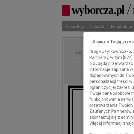
Nekrologi
Odeszli
Poradnik p
Dbamy o Twoją prywa
Droga Użytkowniczko, Dr
IMIĘ I NAZWISKO:
Partnerzy, w tym [
874
]
Warszawa
o.o., będą przetwarzać 
REGION:
informacje zapisane w
01.09.2009
DATA EMISJI:
dopasowanych do Twoich
personalizacji treści 
ograniczyć jej zakres
Twoje dane osobowe mo
funkcjonowania serwisó
przetwarzania Twoich da
Dr. inż
Zaufanych Partnerów, 
skontaktuj się z admin
Więcej informacji znaj
wyr