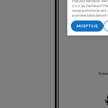
Poprzez kliknięcie "Ak
z o. o. jej Zaufanych 
swoje preferencje dot.
przetwarzania danych 
„Ustawienia zaawansow
AKCEPTUJĘ
My, nasi Zaufani Part
dokładnych danych geol
Przechowywanie informa
treści, badnie odbiorcó
Wydzia