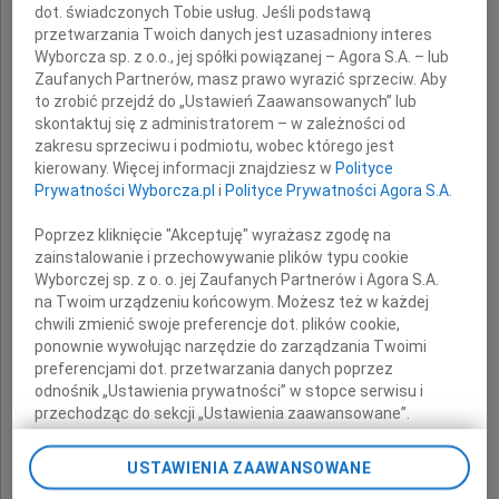
dot. świadczonych Tobie usług. Jeśli podstawą
przetwarzania Twoich danych jest uzasadniony interes
Ojca
Wyborcza sp. z o.o., jej spółki powiązanej – Agora S.A. – lub
Zaufanych Partnerów, masz prawo wyrazić sprzeciw. Aby
to zrobić przejdź do „Ustawień Zaawansowanych” lub
skontaktuj się z administratorem – w zależności od
najszczersze kondolencje
zakresu sprzeciwu i podmiotu, wobec którego jest
kierowany. Więcej informacji znajdziesz w
Polityce
składają
Prywatności Wyborcza.pl
i
Polityce Prywatności Agora S.A.
pracownicy i przyjaciele
Poprzez kliknięcie "Akceptuję" wyrażasz zgodę na
z Wyższej Szkoły Zawodowej
zainstalowanie i przechowywanie plików typu cookie
Wyborczej sp. z o. o. jej Zaufanych Partnerów i Agora S.A.
"Kadry dla Europy" w Poznaniu
na Twoim urządzeniu końcowym. Możesz też w każdej
chwili zmienić swoje preferencje dot. plików cookie,
ponownie wywołując narzędzie do zarządzania Twoimi
preferencjami dot. przetwarzania danych poprzez
odnośnik „Ustawienia prywatności” w stopce serwisu i
przechodząc do sekcji „Ustawienia zaawansowane”.
Zmiana ustawień plików cookie możliwa jest także za
pomocą ustawień przeglądarki.
USTAWIENIA ZAAWANSOWANE