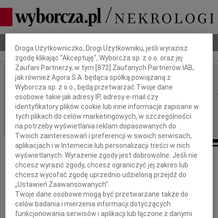
Dbamy o Twoją prywatność
Nekrologi
Odeszli
Poradnik pogrzebowy
Droga Użytkowniczko, Drogi Użytkowniku, jeśli wyrazisz
zgodę klikając "Akceptuję", Wyborcza sp. z o.o. oraz jej
Zaufani Partnerzy, w tym [
872
] Zaufanych Partnerów IAB,
jak również Agora S.A. będąca spółką powiązaną z
IMIĘ I NAZWISKO:
Wyborcza sp. z o.o., będą przetwarzać Twoje dane
osobowe takie jak adresy IP, adresy e-mail czy
Bydgoszcz
REGION:
identyfikatory plików cookie lub inne informacje zapisane w
tych plikach do celów marketingowych, w szczególności
28.10.2010
DATA EMISJI:
na potrzeby wyświetlania reklam dopasowanych do
Twoich zainteresowań i preferencji w swoich serwisach,
aplikacjach i w Internecie lub personalizacji treści w nich
wyświetlanych. Wyrażenie zgody jest dobrowolne. Jeśli nie
Koledze
chcesz wyrazić zgody, chcesz ograniczyć jej zakres lub
chcesz wycofać zgodę uprzednio udzieloną przejdź do
Rafałowi Adrowskiemu
„Ustawień Zaawansowanych”.
Twoje dane osobowe mogą być przetwarzane także do
celów badania i mierzenia informacji dotyczących
z powodu śmierci
funkcjonowania serwisów i aplikacji lub łączone z danymi