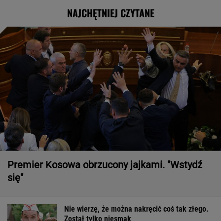
NAJCHĘTNIEJ CZYTANE
Premier Kosowa obrzucony jajkami. "Wstydź
się"
Nie wierzę, że można nakręcić coś tak złego.
Został tylko niesmak