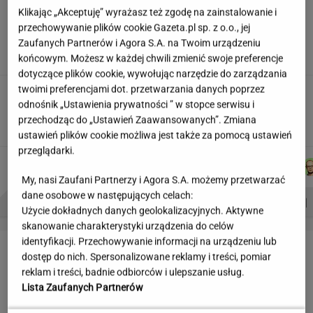
Siedem lat gehenny. "Spłacamy
Klikając „Akceptuję” wyrażasz też zgodę na zainstalowanie i
kredyty za mieszkania, w których mieszkają
przechowywanie plików cookie Gazeta.pl sp. z o.o., jej
ludzie dewelopera"
Zaufanych Partnerów i Agora S.A. na Twoim urządzeniu
końcowym. Możesz w każdej chwili zmienić swoje preferencje
SUBSKRYPCJA
dotyczące plików cookie, wywołując narzędzie do zarządzania
twoimi preferencjami dot. przetwarzania danych poprzez
Ciągnie cię do niedostępnych osób?
odnośnik „Ustawienia prywatności ” w stopce serwisu i
Psychologia mówi o powodach
przechodząc do „Ustawień Zaawansowanych”. Zmiana
ustawień plików cookie możliwa jest także za pomocą ustawień
przeglądarki.
DOMINIK
MACIEK
MARTA
ŁUKASZ
Autorzy:
SENKOWSKI
KUCHARCZYK
KORYCKA
JACHIMIAK
My, nasi Zaufani Partnerzy i Agora S.A. możemy przetwarzać
dane osobowe w następujących celach:
PROBLEMY POLSKICH SIATKARZY
ZNAK Z '30'
WISŁAWA SZYMBORSKA
Użycie dokładnych danych geolokalizacyjnych. Aktywne
skanowanie charakterystyki urządzenia do celów
identyfikacji. Przechowywanie informacji na urządzeniu lub
LETNIE OKAZJE
dostęp do nich. Spersonalizowane reklamy i treści, pomiar
reklam i treści, badnie odbiorców i ulepszanie usług.
Lista Zaufanych Partnerów