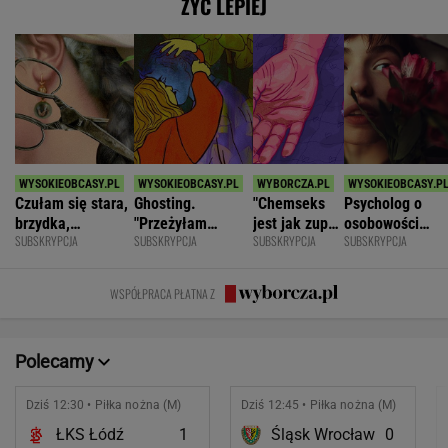
ŻYĆ LEPIEJ
Czułam się stara,
Ghosting.
"Chemseks
Psycholog o
brzydka,
"Przeżyłam
jest jak zupa.
osobowości
SUBSKRYPCJA
SUBSKRYPCJA
SUBSKRYPCJA
SUBSKRYPCJA
niepotrzebna.
najpiękniejszy
Nażresz się,
narcystycznej:
Mąż zostawił
weekend. Zaliczył
za chwilę
Albo król świata
mnie dla młodszej
mnie i znikł"
znów jesteś
albo do niczego
WSPÓŁPRACA PŁATNA Z
głodny"
Polecamy
Dziś 12:30 • Piłka nożna (M)
Dziś 12:45 • Piłka nożna (M)
ŁKS Łódź
1
Śląsk Wrocław
0