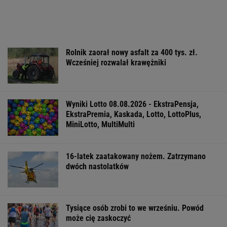
Rolnik zaorał nowy asfalt za 400 tys. zł.
Wcześniej rozwalał krawężniki
Wyniki Lotto 08.08.2026 - EkstraPensja,
EkstraPremia, Kaskada, Lotto, LottoPlus,
MiniLotto, MultiMulti
16-latek zaatakowany nożem. Zatrzymano
dwóch nastolatków
Tysiące osób zrobi to we wrześniu. Powód
może cię zaskoczyć