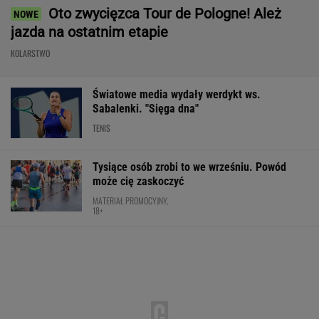
Oto zwycięzca Tour de Pologne! Ależ
jazda na ostatnim etapie
KOLARSTWO
Światowe media wydały werdykt ws.
Sabalenki. "Sięga dna"
TENIS
Tysiące osób zrobi to we wrześniu. Powód
może cię zaskoczyć
MATERIAŁ PROMOCYJNY,
18+