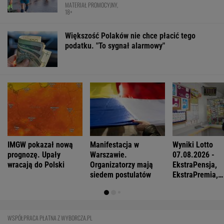
MATERIAŁ PROMOCYJNY,
18+
Większość Polaków nie chce płacić tego
podatku. "To sygnał alarmowy"
IMGW pokazał nową
Manifestacja w
Wyniki Lotto
prognozę. Upały
Warszawie.
07.08.2026 -
wracają do Polski
Organizatorzy mają
EkstraPensja,
siedem postulatów
EkstraPremia,
EuroJackpot, K
MiniLotto, Mult
WSPÓŁPRACA PŁATNA Z WYBORCZA.PL