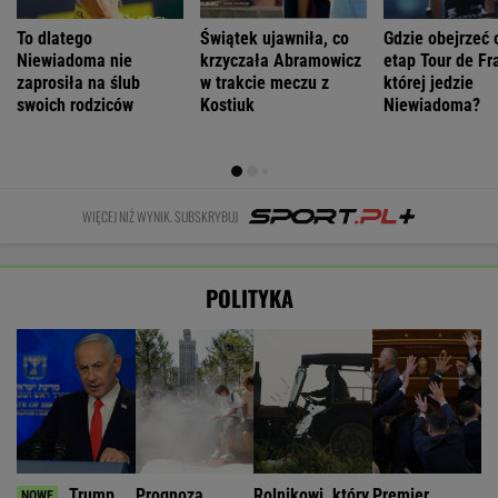
To dlatego
Świątek ujawniła, co
Gdzie obejrzeć 
Niewiadoma nie
krzyczała Abramowicz
etap Tour de Fr
zaprosiła na ślub
w trakcie meczu z
której jedzie
swoich rodziców
Kostiuk
Niewiadoma?
WIĘCEJ NIŻ WYNIK. SUBSKRYBUJ
POLITYKA
Trump
Prognoza
Rolnikowi, który
Premier