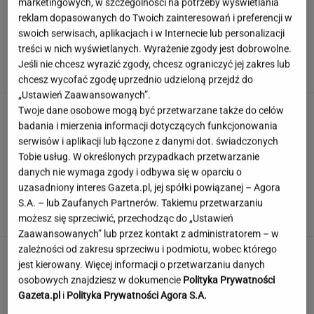
marketingowych, w szczególności na potrzeby wyświetlania
reklam dopasowanych do Twoich zainteresowań i preferencji w
swoich serwisach, aplikacjach i w Internecie lub personalizacji
Szara wielka płyta zniknęła. Tak dziś wygląda
treści w nich wyświetlanych. Wyrażenie zgody jest dobrowolne.
blok z "Alternatyw 4"
Jeśli nie chcesz wyrazić zgody, chcesz ograniczyć jej zakres lub
chcesz wycofać zgodę uprzednio udzieloną przejdź do
„Ustawień Zaawansowanych”.
Tych słów używali nasi dziadkowie, teraz
Twoje dane osobowe mogą być przetwarzane także do celów
niewiele osób je pamięta. A ty?
badania i mierzenia informacji dotyczących funkcjonowania
serwisów i aplikacji lub łączone z danymi dot. świadczonych
Tobie usług. W określonych przypadkach przetwarzanie
danych nie wymaga zgody i odbywa się w oparciu o
Czy Marilyn Monroe przeszła operację
uzasadniony interes Gazeta.pl, jej spółki powiązanej – Agora
plastyczną? Dokumentacja rozwiewa
S.A. – lub Zaufanych Partnerów. Takiemu przetwarzaniu
wątpliwości
możesz się sprzeciwić, przechodząc do „Ustawień
Zaawansowanych” lub przez kontakt z administratorem – w
zależności od zakresu sprzeciwu i podmiotu, wobec którego
To nie droga na skróty. Matka pokazuje, jak
jest kierowany. Więcej informacji o przetwarzaniu danych
naprawdę wygląda edukacja domowa
osobowych znajdziesz w dokumencie
Polityka Prywatności
MATERIAŁ PROMOCYJNY
Gazeta.pl
i
Polityka Prywatności Agora S.A.