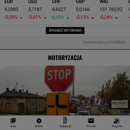
EUR
USD
CHF
GBP
WIG
4,2983
3,7187
4,6027
5,0166
151 782,92
-0,09%
-0,41%
0,15%
-0,13%
-0,24%
SPRAWDŹ NOTOWANIA
Notowania dostarcza VIA24ONLINE
MOTORYZACJA
Quiz
Wideo
Gazeta.pl
Poczta
Pogoda