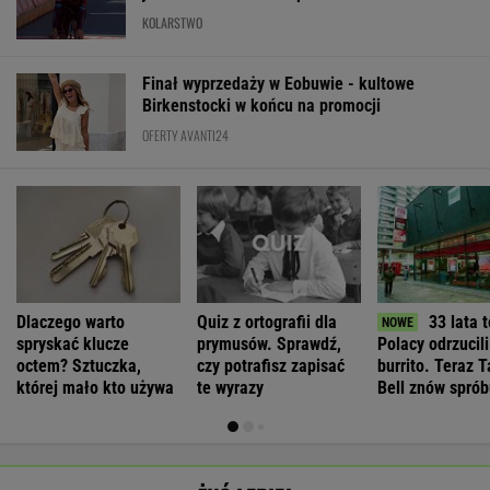
KOLARSTWO
Finał wyprzedaży w Eobuwie - kultowe
Birkenstocki w końcu na promocji
OFERTY AVANTI24
Dlaczego warto
Quiz z ortografii dla
33 lata 
spryskać klucze
prymusów. Sprawdź,
Polacy odrzucili
octem? Sztuczka,
czy potrafisz zapisać
burrito. Teraz 
której mało kto używa
te wyrazy
Bell znów sprób