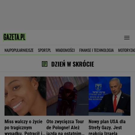
NAJPOPULARNIEJSZE
SPORT.PL
WIADOMOŚCI
FINANSE I TECHNOLOGIA
MOTORYZA
DZIEŃ W SKRÓCIE
Miss walczy o życie
Oto zwycięzca Tour
Nowy plan USA dla
po tragicznym
de Pologne! Ależ
Strefy Gazy. Jest
wypadku. Potrącił ją
jazda na ostatnim
reakcja Izraela