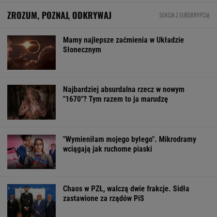
ZROZUM, POZNAJ, ODKRYWAJ
SEKCJA Z SUBSKRYPCJĄ
Mamy najlepsze zaćmienia w Układzie
Słonecznym
Najbardziej absurdalna rzecz w nowym
"1670"? Tym razem to ja marudzę
"Wymieniłam mojego byłego". Mikrodramy
wciągają jak ruchome piaski
Chaos w PZŁ, walczą dwie frakcje. Sidła
zastawione za rządów PiS