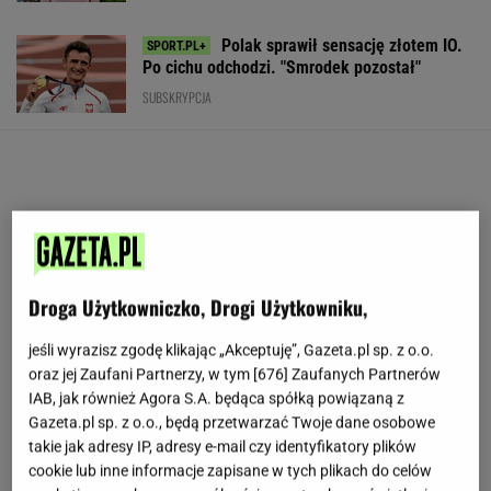
Polak sprawił sensację złotem IO.
Po cichu odchodzi. "Smrodek pozostał"
SUBSKRYPCJA
Droga Użytkowniczko, Drogi Użytkowniku,
jeśli wyrazisz zgodę klikając „Akceptuję”, Gazeta.pl sp. z o.o.
oraz jej Zaufani Partnerzy, w tym [
676
] Zaufanych Partnerów
IAB, jak również Agora S.A. będąca spółką powiązaną z
Gazeta.pl sp. z o.o., będą przetwarzać Twoje dane osobowe
takie jak adresy IP, adresy e-mail czy identyfikatory plików
cookie lub inne informacje zapisane w tych plikach do celów