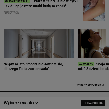
"Patrz w talerz, a nie w cycki".
Jak długo jeszcze matki będą to znosić
SUBSKRYPCJA
"Nigdy na sto procent nie dowiem się,
"Moja ma
dlaczego Zosia zachorowała"
mieć 3 dzieci, bo st
ZOBACZ WSZYSTKIE
Wybierz miasto
PEŁNA POGODA