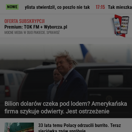
stwierdził, co poszło nie tak
Tak mieszkają Malinowska i J
NOWE
OFERTA SUBSKRYPCJI
Premium: TOK FM + Wyborcza.pl
MOCNE MEDIA W DUO PAKIECIE. SPRAWDŹ
Bilion dolarów czeka pod lodem? Amerykańska
firma szykuje odwierty. Jest ostrzeżenie
33 lata temu Polacy odrzucili burrito. Teraz
sieciówka znów spróbuje