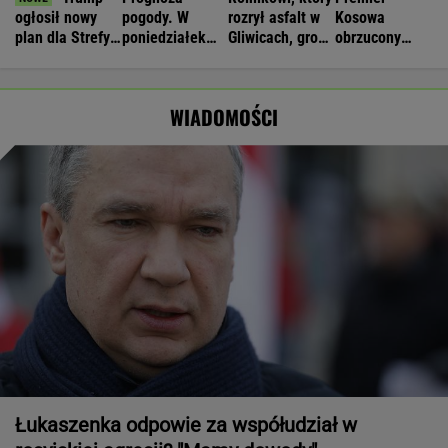
ogłosił nowy
pogody. W
rozrył asfalt w
Kosowa
plan dla Strefy
poniedziałek
Gliwicach, grozi
obrzucony
Gazy. Netanjahu
może nawet
więzienie
jajkami.
reaguje
spaść grad
"Wstydź się"
WIADOMOŚCI
Łukaszenka odpowie za współudział w