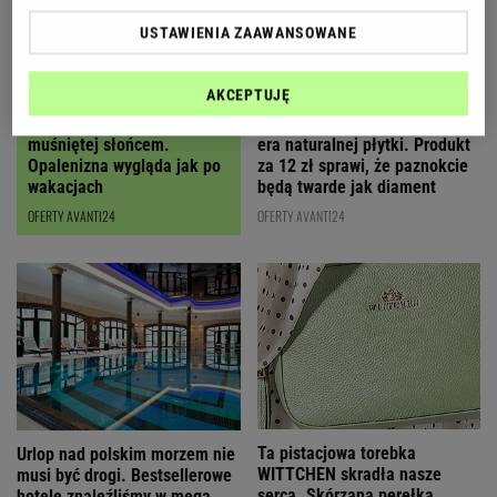
USTAWIENIA ZAAWANSOWANE
AKCEPTUJĘ
Ten olejek daje efekt skóry
Koniec z hybrydami, nadchodzi
muśniętej słońcem.
era naturalnej płytki. Produkt
Opalenizna wygląda jak po
za 12 zł sprawi, że paznokcie
wakacjach
będą twarde jak diament
OFERTY AVANTI24
OFERTY AVANTI24
Ta pistacjowa torebka
Urlop nad polskim morzem nie
WITTCHEN skradła nasze
musi być drogi. Bestsellerowe
serca. Skórzana perełka
hotele znaleźliśmy w mega