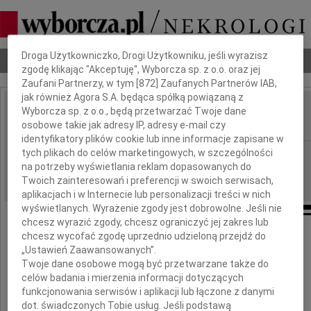
Dbamy o Twoją prywatność
Droga Użytkowniczko, Drogi Użytkowniku, jeśli wyrazisz
Nekrologi
Odeszli
Poradnik pogrzebowy
zgodę klikając "Akceptuję", Wyborcza sp. z o.o. oraz jej
Zaufani Partnerzy, w tym [
872
] Zaufanych Partnerów IAB,
jak również Agora S.A. będąca spółką powiązaną z
Wyborcza sp. z o.o., będą przetwarzać Twoje dane
Bohdan Glinski
IMIĘ I NAZWISKO:
osobowe takie jak adresy IP, adresy e-mail czy
identyfikatory plików cookie lub inne informacje zapisane w
tych plikach do celów marketingowych, w szczególności
Warszawa
REGION:
na potrzeby wyświetlania reklam dopasowanych do
19.08.2009
DATA EMISJI:
Twoich zainteresowań i preferencji w swoich serwisach,
aplikacjach i w Internecie lub personalizacji treści w nich
wyświetlanych. Wyrażenie zgody jest dobrowolne. Jeśli nie
chcesz wyrazić zgody, chcesz ograniczyć jej zakres lub
chcesz wycofać zgodę uprzednio udzieloną przejdź do
„Ustawień Zaawansowanych”.
Z głębokim żalem przyjęliśmy wiadomość
Twoje dane osobowe mogą być przetwarzane także do
o śmierci naszego Kuzyna
celów badania i mierzenia informacji dotyczących
funkcjonowania serwisów i aplikacji lub łączone z danymi
dot. świadczonych Tobie usług. Jeśli podstawą