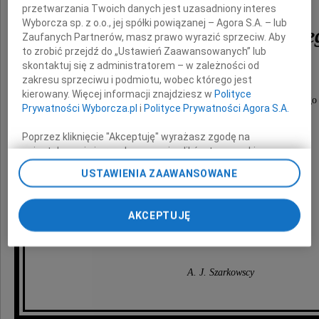
przetwarzania Twoich danych jest uzasadniony interes
Wyborcza sp. z o.o., jej spółki powiązanej – Agora S.A. – lub
prof. Bohdana Glińskie
Zaufanych Partnerów, masz prawo wyrazić sprzeciw. Aby
to zrobić przejdź do „Ustawień Zaawansowanych” lub
skontaktuj się z administratorem – w zależności od
zakresu sprzeciwu i podmiotu, wobec którego jest
kierowany. Więcej informacji znajdziesz w
Polityce
Człowieka niezwykle życzliwego i szlachetnego
Prywatności Wyborcza.pl
i
Polityce Prywatności Agora S.A.
Poprzez kliknięcie "Akceptuję" wyrażasz zgodę na
zainstalowanie i przechowywanie plików typu cookie
Najbliższej Rodzinie
Wyborczej sp. z o. o. jej Zaufanych Partnerów i Agora S.A.
USTAWIENIA ZAAWANSOWANE
na Twoim urządzeniu końcowym. Możesz też w każdej
chwili zmienić swoje preferencje dot. plików cookie,
ponownie wywołując narzędzie do zarządzania Twoimi
AKCEPTUJĘ
preferencjami dot. przetwarzania danych poprzez
składamy kondolencje
odnośnik „Ustawienia prywatności” w stopce serwisu i
przechodząc do sekcji „Ustawienia zaawansowane”.
Zmiana ustawień plików cookie możliwa jest także za
A. J. Szarkowscy
pomocą ustawień przeglądarki.
My, nasi Zaufani Partnerzy i Agora S.A. możemy