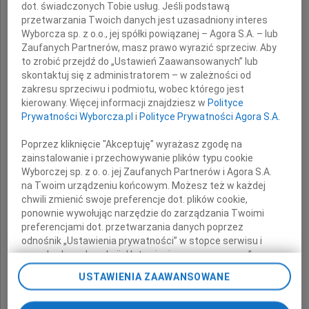
dot. świadczonych Tobie usług. Jeśli podstawą
z powodu śmierci
przetwarzania Twoich danych jest uzasadniony interes
Wyborcza sp. z o.o., jej spółki powiązanej – Agora S.A. – lub
Zaufanych Partnerów, masz prawo wyrazić sprzeciw. Aby
Matki
to zrobić przejdź do „Ustawień Zaawansowanych” lub
skontaktuj się z administratorem – w zależności od
zakresu sprzeciwu i podmiotu, wobec którego jest
składają
kierowany. Więcej informacji znajdziesz w
Polityce
Prywatności Wyborcza.pl
i
Polityce Prywatności Agora S.A.
kierownictwo i pracownicy
Poprzez kliknięcie "Akceptuję" wyrażasz zgodę na
Sądu Apelacyjnego w Białymstoku
zainstalowanie i przechowywanie plików typu cookie
Wyborczej sp. z o. o. jej Zaufanych Partnerów i Agora S.A.
na Twoim urządzeniu końcowym. Możesz też w każdej
chwili zmienić swoje preferencje dot. plików cookie,
ponownie wywołując narzędzie do zarządzania Twoimi
preferencjami dot. przetwarzania danych poprzez
odnośnik „Ustawienia prywatności” w stopce serwisu i
przechodząc do sekcji „Ustawienia zaawansowane”.
Zmiana ustawień plików cookie możliwa jest także za
USTAWIENIA ZAAWANSOWANE
pomocą ustawień przeglądarki.