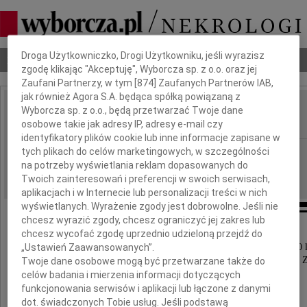
Dbamy o Twoją prywatność
Droga Użytkowniczko, Drogi Użytkowniku, jeśli wyrazisz
Nekrologi
Odeszli
Poradnik pogrzebowy
zgodę klikając "Akceptuję", Wyborcza sp. z o.o. oraz jej
Zaufani Partnerzy, w tym [
874
] Zaufanych Partnerów IAB,
jak również Agora S.A. będąca spółką powiązaną z
Wyborcza sp. z o.o., będą przetwarzać Twoje dane
Wojciech Radwan
IMIĘ I NAZWISKO:
osobowe takie jak adresy IP, adresy e-mail czy
identyfikatory plików cookie lub inne informacje zapisane w
tych plikach do celów marketingowych, w szczególności
Wrocław
REGION:
na potrzeby wyświetlania reklam dopasowanych do
21.10.2010
DATA EMISJI:
Twoich zainteresowań i preferencji w swoich serwisach,
aplikacjach i w Internecie lub personalizacji treści w nich
wyświetlanych. Wyrażenie zgody jest dobrowolne. Jeśli nie
chcesz wyrazić zgody, chcesz ograniczyć jej zakres lub
chcesz wycofać zgodę uprzednio udzieloną przejdź do
Z głębokim żalem zawiadamiamy,
„Ustawień Zaawansowanych”.
że w dniu 18 października 2010 roku w wieku 60 l
zmarł nasz kochany Tato, Brat, Szwagier, Wujek i 
Twoje dane osobowe mogą być przetwarzane także do
celów badania i mierzenia informacji dotyczących
funkcjonowania serwisów i aplikacji lub łączone z danymi
Wojciech Radwan
dot. świadczonych Tobie usług. Jeśli podstawą