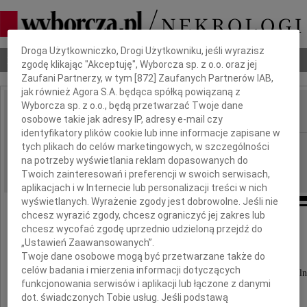
Dbamy o Twoją prywatność
Droga Użytkowniczko, Drogi Użytkowniku, jeśli wyrazisz
Nekrologi
Odeszli
Poradnik pogrzebowy
zgodę klikając "Akceptuję", Wyborcza sp. z o.o. oraz jej
Zaufani Partnerzy, w tym [
872
] Zaufanych Partnerów IAB,
jak również Agora S.A. będąca spółką powiązaną z
Wyborcza sp. z o.o., będą przetwarzać Twoje dane
osobowe takie jak adresy IP, adresy e-mail czy
IMIĘ I NAZWISKO:
identyfikatory plików cookie lub inne informacje zapisane w
Łódź
tych plikach do celów marketingowych, w szczególności
REGION:
na potrzeby wyświetlania reklam dopasowanych do
21.10.2010
DATA EMISJI:
Twoich zainteresowań i preferencji w swoich serwisach,
aplikacjach i w Internecie lub personalizacji treści w nich
wyświetlanych. Wyrażenie zgody jest dobrowolne. Jeśli nie
chcesz wyrazić zgody, chcesz ograniczyć jej zakres lub
Wyrazy serdecznego współczucia
chcesz wycofać zgodę uprzednio udzieloną przejdź do
„Ustawień Zaawansowanych”.
Pani dr hab. Zofii Uzelac
Twoje dane osobowe mogą być przetwarzane także do
celów badania i mierzenia informacji dotyczących
Profesor Państwowej Wyższej Szkoły Filmowej, Telewizyjnej i Teatraln
funkcjonowania serwisów i aplikacji lub łączone z danymi
Wydziału Aktorskiego
dot. świadczonych Tobie usług. Jeśli podstawą