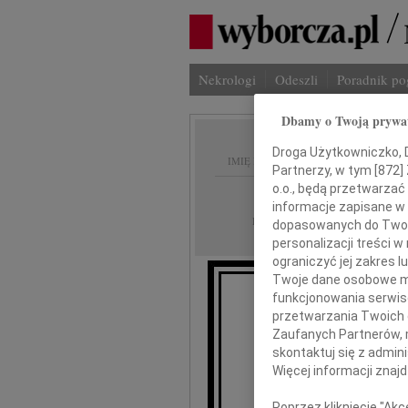
Nekrologi
Odeszli
Poradnik p
Dbamy o Twoją prywa
Droga Użytkowniczko, Dr
IMIĘ I NAZWISKO:
Partnerzy, w tym [
872
]
o.o., będą przetwarzać 
Łódź
REGION:
informacje zapisane w
20.10.2010
DATA EMISJI:
dopasowanych do Twoich
personalizacji treści 
ograniczyć jej zakres
Twoje dane osobowe mo
funkcjonowania serwisó
przetwarzania Twoich da
Zaufanych Partnerów, 
skontaktuj się z admin
Więcej informacji znaj
Jac
Poprzez kliknięcie "Ak