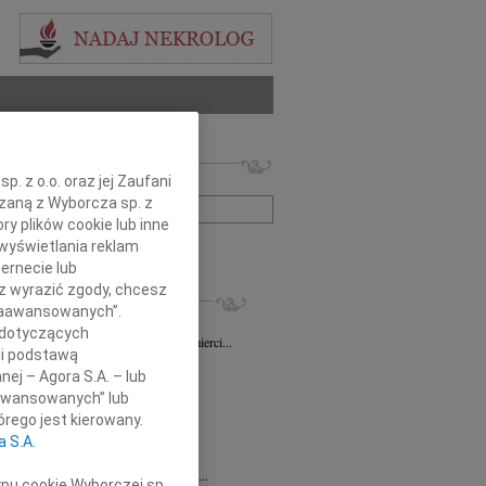
 nekrologów i wspomnień
. z o.o. oraz jej Zaufani
zwisko lub numer ogłoszenia:
ązaną z Wyborcza sp. z
ry plików cookie lub inne
wyświetlania reklam
+ szukanie zaawansowane
ernecie lub
sz wyrazić zgody, chcesz
KROLOGI
 Zaawansowanych”.
sz Gapiński
03.08.2026
Łódź
 dotyczących
ym żalem przyjęliśmy wiadomość o śmierci...
li podstawą
7.2026
Łódź
nej – Agora S.A. – lub
y głębokiego współczucia dla...
aawansowanych” lub
7.2026
Łódź
rego jest kierowany.
y współczucia Pani Janinie...
a S.A.
7.2026
Łódź
Joannie Nowińskiej wyrazy głębokiego...
ypu cookie Wyborczej sp.