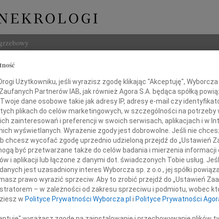
ogrzebowy
tność
Szukaj
ogi Użytkowniku, jeśli wyrazisz zgodę klikając "Akceptuję", Wyborcza sp
Imię i na
 Zaufanych Partnerów IAB, jak również Agora S.A. będąca spółką powi
Twoje dane osobowe takie jak adresy IP, adresy e-mail czy identyfikato
 tych plikach do celów marketingowych, w szczególności na potrzeby 
 zainteresowań i preferencji w swoich serwisach, aplikacjach i w Int
w nich wyświetlanych. Wyrażenie zgody jest dobrowolne. Jeśli nie chce
INNE NE
 lub chcesz wycofać zgodę uprzednio udzieloną przejdź do „Ustawień
Tadeu
gą być przetwarzane także do celów badania i mierzenia informacji
Z duż
w i aplikacji lub łączone z danymi dot. świadczonych Tobie usług. Jeś
31.0
Panu
nych jest uzasadniony interes Wyborcza sp. z o.o., jej spółki powiąza
Wyraz
masz prawo wyrazić sprzeciw. Aby to zrobić przejdź do „Ustawień Z
29.0
istratorem – w zależności od zakresu sprzeciwu i podmiotu, wobec któ
dr. n. med.
Wyraz
dziesz w
Polityce Prywatności Wyborcza.pl
i
Polityce Prywatności Agor
27.0
kowi Grabowskiemu
Pani 
ceptuję" wyrażasz zgodę na zainstalowanie i przechowywanie plików t