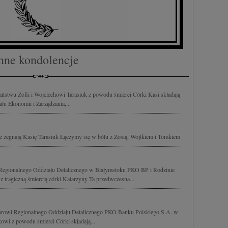
nne kondolencje
aństwu Zofii i Wojciechowi Tarasiuk z powodu śmierci Córki Kasi składają
u Ekonomii i Zarządzania,...
e żegnają Kasię Tarasiuk Łączymy się w bólu z Zosią, Wojtkiem i Tomkiem
Regionalnego Oddziału Detalicznego w Białymstoku PKO BP i Rodzinie
 tragiczną śmiercią córki Katarzyny Ta przedwczesna...
orowi Regionalnego Oddziału Detalicznego PKO Banku Polskiego S.A. w
owi z powodu śmierci Córki składają...