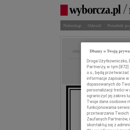
Nekrologi
Odeszli
Poradnik p
Katarz
Dbamy o Twoją prywa
IMIĘ I NAZWISKO:
Droga Użytkowniczko, Dr
Białystok
REGION:
Partnerzy, w tym [
872
]
20.10.2010
o.o., będą przetwarzać 
DATA EMISJI:
informacje zapisane w
dopasowanych do Twoich
personalizacji treści 
ograniczyć jej zakres
Twoje dane osobowe mo
funkcjonowania serwisó
przetwarzania Twoich da
Wojc
Zaufanych Partnerów, 
skontaktuj się z admin