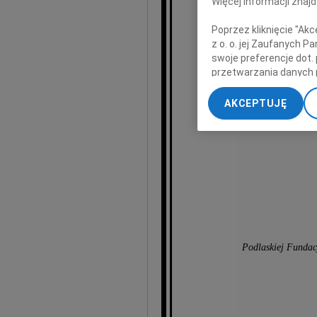
Więcej informacji znaj
Poprzez kliknięcie "Ak
z o. o. jej Zaufanych 
swoje preferencje dot.
przetwarzania danych 
„Ustawienia zaawansow
wy
AKCEPTUJĘ
My, nasi Zaufani Part
dokładnych danych geol
Przechowywanie informa
treści, badnie odbiorcó
Podlaskiej Fundac