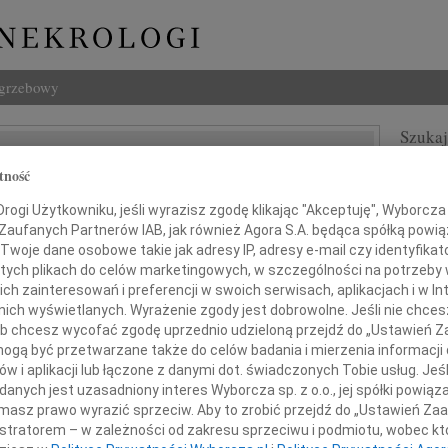
ogrzebowy
Szukaj
yna Tarasiuk
Imię i na
tność
ogi Użytkowniku, jeśli wyrazisz zgodę klikając "Akceptuję", Wyborcza sp
 Zaufanych Partnerów IAB, jak również Agora S.A. będąca spółką powi
Twoje dane osobowe takie jak adresy IP, adresy e-mail czy identyfikato
 tych plikach do celów marketingowych, w szczególności na potrzeby 
INNE NE
 zainteresowań i preferencji w swoich serwisach, aplikacjach i w Int
22.0
w nich wyświetlanych. Wyrażenie zgody jest dobrowolne. Jeśli nie chce
Pani 
 lub chcesz wycofać zgodę uprzednio udzieloną przejdź do „Ustawień
Paweł
gą być przetwarzane także do celów badania i mierzenia informacji
Panu
Z głę
w i aplikacji lub łączone z danymi dot. świadczonych Tobie usług. Jeś
Jerzy
nych jest uzasadniony interes Wyborcza sp. z o.o., jej spółki powiąza
Z głę
iechowi Tarasiukowi
masz prawo wyrazić sprzeciw. Aby to zrobić przejdź do „Ustawień Z
22.0
istratorem – w zależności od zakresu sprzeciwu i podmiotu, wobec któ
Wyraz