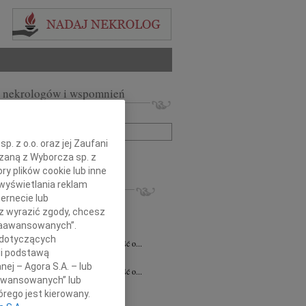
 nekrologów i wspomnień
zwisko lub numer ogłoszenia:
. z o.o. oraz jej Zaufani
+ szukanie zaawansowane
ązaną z Wyborcza sp. z
ry plików cookie lub inne
wyświetlania reklam
KROLOGI
ernecie lub
7.2026
Białystok
sz wyrazić zgody, chcesz
notariusz Halinie Dorocie Agaciak...
 Zaawansowanych”.
 Niemyjski
06.07.2026
Warszawa
 dotyczących
bokim smutkiem przyjęliśmy wiadomość o...
li podstawą
 Kulesza
23.06.2026
Białystok
nej – Agora S.A. – lub
bokim smutkiem przyjęliśmy wiadomość o...
aawansowanych” lub
6.2026
Białystok
rego jest kierowany.
y szczerego współczucia i...