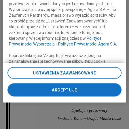
Dyrektorowi
przetwarzania Twoich danych jest uzasadniony interes
Wyborcza sp. z o.o., jej spółki powiązanej – Agora S.A. – lub
Zaufanych Partnerów, masz prawo wyrazić sprzeciw. Aby
Miejskiej Biblioteki Publicznej Łódź-Widzew
to zrobić przejdź do „Ustawień Zaawansowanych” lub
skontaktuj się z administratorem – w zależności od
zakresu sprzeciwu i podmiotu, wobec którego jest
kierowany. Więcej informacji znajdziesz w
Polityce
wyrazy głębokiego współczucia
Prywatności Wyborcza.pl
i
Polityce Prywatności Agora S.A.
z powodu śmierci
Poprzez kliknięcie "Akceptuję" wyrażasz zgodę na
zainstalowanie i przechowywanie plików typu cookie
Męża
Wyborczej sp. z o. o. jej Zaufanych Partnerów i Agora S.A.
na Twoim urządzeniu końcowym. Możesz też w każdej
USTAWIENIA ZAAWANSOWANE
chwili zmienić swoje preferencje dot. plików cookie,
ponownie wywołując narzędzie do zarządzania Twoimi
AKCEPTUJĘ
preferencjami dot. przetwarzania danych poprzez
składają
odnośnik „Ustawienia prywatności” w stopce serwisu i
przechodząc do sekcji „Ustawienia zaawansowane”.
Zmiana ustawień plików cookie możliwa jest także za
Dyrekcja i pracownicy
pomocą ustawień przeglądarki.
Wydziału Kultury Urzędu Miasta Łodzi
My, nasi Zaufani Partnerzy i Agora S.A. możemy