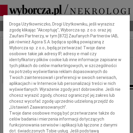
Dbamy o Twoją prywatność
Droga Użytkowniczko, Drogi Użytkowniku, jeśli wyrazisz
Nekrologi
Odeszli
Poradnik pogrzebowy
zgodę klikając "Akceptuję", Wyborcza sp. z o.o. oraz jej
Zaufani Partnerzy, w tym [
872
] Zaufanych Partnerów IAB,
jak również Agora S.A. będąca spółką powiązaną z
Wyborcza sp. z o.o., będą przetwarzać Twoje dane
IMIĘ I NAZWISKO:
osobowe takie jak adresy IP, adresy e-mail czy
identyfikatory plików cookie lub inne informacje zapisane w
Łódź
REGION:
tych plikach do celów marketingowych, w szczególności
19.10.2010
na potrzeby wyświetlania reklam dopasowanych do
DATA EMISJI:
Twoich zainteresowań i preferencji w swoich serwisach,
aplikacjach i w Internecie lub personalizacji treści w nich
wyświetlanych. Wyrażenie zgody jest dobrowolne. Jeśli nie
chcesz wyrazić zgody, chcesz ograniczyć jej zakres lub
chcesz wycofać zgodę uprzednio udzieloną przejdź do
Pani
„Ustawień Zaawansowanych”.
Twoje dane osobowe mogą być przetwarzane także do
Grażynie Rurowicz
celów badania i mierzenia informacji dotyczących
funkcjonowania serwisów i aplikacji lub łączone z danymi
dot. świadczonych Tobie usług. Jeśli podstawą