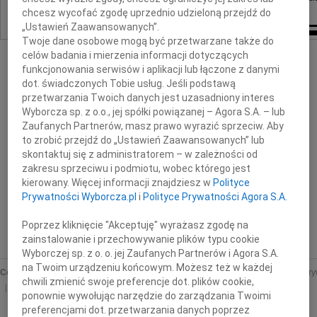
chcesz wycofać zgodę uprzednio udzieloną przejdź do
„Ustawień Zaawansowanych”.
Twoje dane osobowe mogą być przetwarzane także do
celów badania i mierzenia informacji dotyczących
funkcjonowania serwisów i aplikacji lub łączone z danymi
dot. świadczonych Tobie usług. Jeśli podstawą
przetwarzania Twoich danych jest uzasadniony interes
Wyborcza sp. z o.o., jej spółki powiązanej – Agora S.A. – lub
Zaufanych Partnerów, masz prawo wyrazić sprzeciw. Aby
to zrobić przejdź do „Ustawień Zaawansowanych” lub
skontaktuj się z administratorem – w zależności od
zakresu sprzeciwu i podmiotu, wobec którego jest
kierowany. Więcej informacji znajdziesz w
Polityce
Prywatności Wyborcza.pl
i
Polityce Prywatności Agora S.A.
Poprzez kliknięcie "Akceptuję" wyrażasz zgodę na
zainstalowanie i przechowywanie plików typu cookie
Wyborczej sp. z o. o. jej Zaufanych Partnerów i Agora S.A.
na Twoim urządzeniu końcowym. Możesz też w każdej
Copyright © Wyborcza sp. z o.o.
O nas
Staże u nas
Reklama
Polityka pr
chwili zmienić swoje preferencje dot. plików cookie,
Ustawienia prywatności
ponownie wywołując narzędzie do zarządzania Twoimi
preferencjami dot. przetwarzania danych poprzez