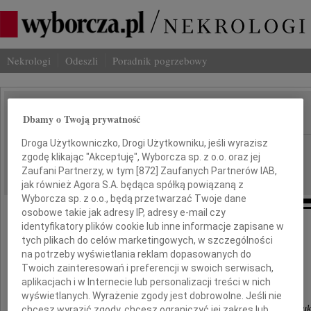
Nekrologi
Odeszli
Poradnik pogrzebowy
Dbamy o Twoją prywatność
IMIĘ I NAZWISKO:
Droga Użytkowniczko, Drogi Użytkowniku, jeśli wyrazisz
Warszawa
REGION:
zgodę klikając "Akceptuję", Wyborcza sp. z o.o. oraz jej
10.10.2009
DATA EMISJI:
Zaufani Partnerzy, w tym [
872
] Zaufanych Partnerów IAB,
jak również Agora S.A. będąca spółką powiązaną z
Wyborcza sp. z o.o., będą przetwarzać Twoje dane
osobowe takie jak adresy IP, adresy e-mail czy
identyfikatory plików cookie lub inne informacje zapisane w
Drogi Leszku
tych plikach do celów marketingowych, w szczególności
gorąco współczujemy Ci i Twoim Bliskim
na potrzeby wyświetlania reklam dopasowanych do
z powodu straty
Twoich zainteresowań i preferencji w swoich serwisach,
Syna
aplikacjach i w Internecie lub personalizacji treści w nich
wyświetlanych. Wyrażenie zgody jest dobrowolne. Jeśli nie
Antonina Dębicka, Ludmiła Oniśko, Maria Struk
chcesz wyrazić zgody, chcesz ograniczyć jej zakres lub