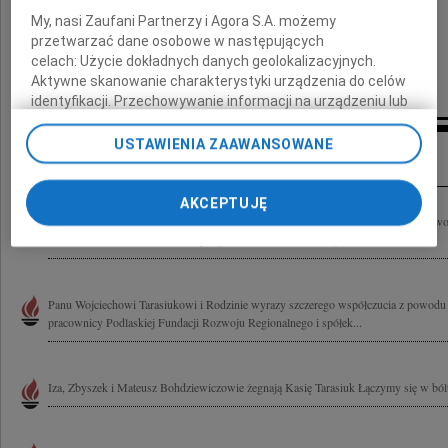
My, nasi Zaufani Partnerzy i Agora S.A. możemy
przetwarzać dane osobowe w następujących
celach:
Użycie dokładnych danych geolokalizacyjnych.
Aktywne skanowanie charakterystyki urządzenia do celów
identyfikacji. Przechowywanie informacji na urządzeniu lub
dostęp do nich. Spersonalizowane reklamy i treści, pomiar
reklam i treści, badnie odbiorców i ulepszanie usług.
USTAWIENIA ZAAWANSOWANE
Inne kondolencje
Lista Zaufanych Partnerów
AKCEPTUJĘ
Wyrazy głębokiego współczucia i żalu Państwu Zofii i Wojciechowi Tarasiuk z powo
Władze Dziekańskie, Pracownicy Wydziału Ekonomii i Zarządzania,...
Panu Wojciechowi Tarasiukowi i Rodzinie wyrazy szczerego współczucia z powodu ś
pracownicy Podlaskiej Fundacji Rozwoju Regionalnego i spółek...
Iza, Zbyszek i Mateusz Bohdziewiczowie żegnają Kasię Tarasiuk Łączymy się w ból