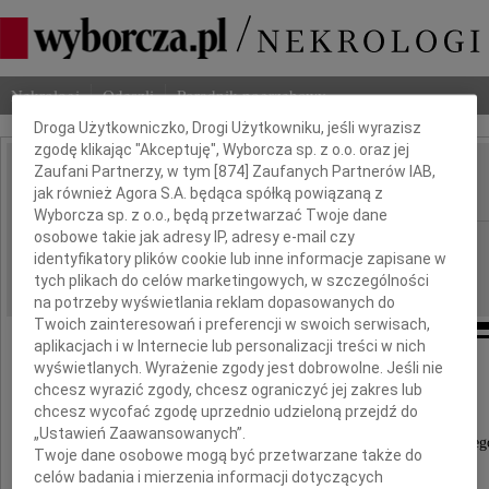
Dbamy o Twoją prywatność
Nekrologi
Odeszli
Poradnik pogrzebowy
Droga Użytkowniczko, Drogi Użytkowniku, jeśli wyrazisz
zgodę klikając "Akceptuję", Wyborcza sp. z o.o. oraz jej
Zaufani Partnerzy, w tym [
874
] Zaufanych Partnerów IAB,
Katarzyna Tarasiuk
IMIĘ I NAZWISKO:
jak również Agora S.A. będąca spółką powiązaną z
Wyborcza sp. z o.o., będą przetwarzać Twoje dane
osobowe takie jak adresy IP, adresy e-mail czy
Białystok
REGION:
identyfikatory plików cookie lub inne informacje zapisane w
19.10.2010
DATA EMISJI:
tych plikach do celów marketingowych, w szczególności
na potrzeby wyświetlania reklam dopasowanych do
Twoich zainteresowań i preferencji w swoich serwisach,
aplikacjach i w Internecie lub personalizacji treści w nich
wyświetlanych. Wyrażenie zgody jest dobrowolne. Jeśli nie
Wyrazy głębokiego współczucia
chcesz wyrazić zgody, chcesz ograniczyć jej zakres lub
chcesz wycofać zgodę uprzednio udzieloną przejdź do
„Ustawień Zaawansowanych”.
Dyrektorowi Regionalnego Oddziału Detaliczneg
Twoje dane osobowe mogą być przetwarzane także do
PKO Banku Polskiego S.A. w Białymstoku
celów badania i mierzenia informacji dotyczących