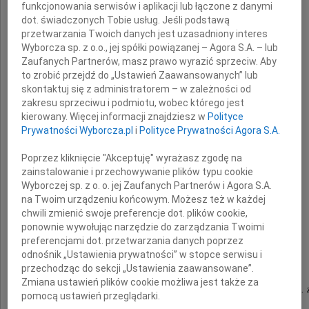
funkcjonowania serwisów i aplikacji lub łączone z danymi
Panu
dot. świadczonych Tobie usług. Jeśli podstawą
przetwarzania Twoich danych jest uzasadniony interes
Wyborcza sp. z o.o., jej spółki powiązanej – Agora S.A. – lub
Wojciechowi Tarasiukowi
Zaufanych Partnerów, masz prawo wyrazić sprzeciw. Aby
to zrobić przejdź do „Ustawień Zaawansowanych” lub
skontaktuj się z administratorem – w zależności od
zakresu sprzeciwu i podmiotu, wobec którego jest
kierowany. Więcej informacji znajdziesz w
Polityce
Prywatności Wyborcza.pl
i
Polityce Prywatności Agora S.A.
z powodu śmierci
Poprzez kliknięcie "Akceptuję" wyrażasz zgodę na
zainstalowanie i przechowywanie plików typu cookie
Wyborczej sp. z o. o. jej Zaufanych Partnerów i Agora S.A.
Córki
na Twoim urządzeniu końcowym. Możesz też w każdej
chwili zmienić swoje preferencje dot. plików cookie,
ponownie wywołując narzędzie do zarządzania Twoimi
składają
preferencjami dot. przetwarzania danych poprzez
odnośnik „Ustawienia prywatności” w stopce serwisu i
przechodząc do sekcji „Ustawienia zaawansowane”.
Zarząd i pracownicy
Zmiana ustawień plików cookie możliwa jest także za
Miejskiego Przedsiębiorstwa Energetyki Cieplnej Sp. z
pomocą ustawień przeglądarki.
w Białymstoku