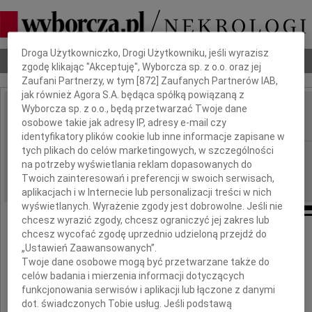
Dbamy o Twoją prywatność
Droga Użytkowniczko, Drogi Użytkowniku, jeśli wyrazisz
Nekrologi
Odeszli
Poradnik pogrzebowy
zgodę klikając "Akceptuję", Wyborcza sp. z o.o. oraz jej
Zaufani Partnerzy, w tym [
872
] Zaufanych Partnerów IAB,
jak również Agora S.A. będąca spółką powiązaną z
Wyborcza sp. z o.o., będą przetwarzać Twoje dane
Konrad Klimkowski
osobowe takie jak adresy IP, adresy e-mail czy
IMIĘ I NAZWISKO:
identyfikatory plików cookie lub inne informacje zapisane w
tych plikach do celów marketingowych, w szczególności
Lublin
REGION:
na potrzeby wyświetlania reklam dopasowanych do
19.10.2010
DATA EMISJI:
Twoich zainteresowań i preferencji w swoich serwisach,
aplikacjach i w Internecie lub personalizacji treści w nich
wyświetlanych. Wyrażenie zgody jest dobrowolne. Jeśli nie
chcesz wyrazić zgody, chcesz ograniczyć jej zakres lub
chcesz wycofać zgodę uprzednio udzieloną przejdź do
Panu
„Ustawień Zaawansowanych”.
Andrzejowi Klimkowskiemu
Twoje dane osobowe mogą być przetwarzane także do
celów badania i mierzenia informacji dotyczących
Sędziemu Sądu Okręgowego w Lublinie
funkcjonowania serwisów i aplikacji lub łączone z danymi
dot. świadczonych Tobie usług. Jeśli podstawą
wyrazy szczerego żalu i współczucia