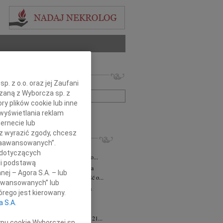
 nekrologów i wspomnień
. z o.o. oraz jej Zaufani
zwisko lub numer ogłoszenia:
ązaną z Wyborcza sp. z
ry plików cookie lub inne
wyświetlania reklam
+ szukanie zaawansowane
ernecie lub
sz wyrazić zgody, chcesz
KROLOGI
 Zaawansowanych”.
iusz Butruk
05.08.2026
Warszawa
 dotyczących
omnym żalem przyjęliśmy wiadomość o...
li podstawą
rzata Kościelska
06.08.2026
Warszawa
nej – Agora S.A. – lub
bokim smutkiem przyjęliśmy wiadomość o...
aawansowanych” lub
zej Komorowski
06.08.2026
Warszawa
rego jest kierowany.
pca 2026 roku odszedł Śp. Andrzej...
a S.A.
ntyna Karkocha
06.08.2026
Warszawa
arm. Inocentyna Karkocha zmarła dnia 21...
ypu cookie Wyborczej sp.