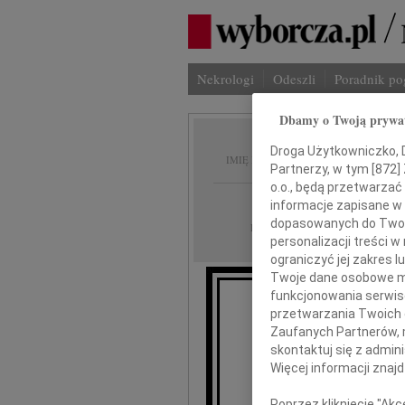
Nekrologi
Odeszli
Poradnik p
Dbamy o Twoją prywa
Zygmun
Droga Użytkowniczko, Dr
IMIĘ I NAZWISKO:
Partnerzy, w tym [
872
]
o.o., będą przetwarzać 
Warszawa
REGION:
informacje zapisane w
dopasowanych do Twoich
19.08.2009
DATA EMISJI:
personalizacji treści 
ograniczyć jej zakres
Twoje dane osobowe mo
funkcjonowania serwisó
przetwarzania Twoich da
Zaufanych Partnerów, 
skontaktuj się z admin
Więcej informacji znaj
wyrazy
Poprzez kliknięcie "Ak