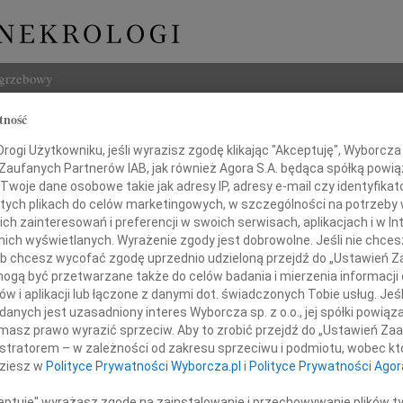
ogrzebowy
tność
Szukaj
t Wróbel
ogi Użytkowniku, jeśli wyrazisz zgodę klikając "Akceptuję", Wyborcza sp
Imię i na
 Zaufanych Partnerów IAB, jak również Agora S.A. będąca spółką powi
Twoje dane osobowe takie jak adresy IP, adresy e-mail czy identyfikato
 tych plikach do celów marketingowych, w szczególności na potrzeby 
 zainteresowań i preferencji w swoich serwisach, aplikacjach i w Int
w nich wyświetlanych. Wyrażenie zgody jest dobrowolne. Jeśli nie chce
INNE NE
 lub chcesz wycofać zgodę uprzednio udzieloną przejdź do „Ustawień
Eugen
gą być przetwarzane także do celów badania i mierzenia informacji
Z ogr
w i aplikacji lub łączone z danymi dot. świadczonych Tobie usług. Jeś
Małgo
nych jest uzasadniony interes Wyborcza sp. z o.o., jej spółki powiąza
Beacie i Patrycji
Z głę
masz prawo wyrazić sprzeciw. Aby to zrobić przejdź do „Ustawień Z
Andr
istratorem – w zależności od zakresu sprzeciwu i podmiotu, wobec któ
27 li
dziesz w
Polityce Prywatności Wyborcza.pl
i
Polityce Prywatności Agor
 współczucia z powodu śmierci
Inoce
Mgr f
ceptuję" wyrażasz zgodę na zainstalowanie i przechowywanie plików t