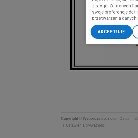
z o. o. jej Zaufanych 
swoje preferencje dot.
przetwarzania danych 
Zy
„Ustawienia zaawansow
AKCEPTUJĘ
My, nasi Zaufani Part
dokładnych danych geol
k
Przechowywanie informa
treści, badnie odbiorcó
Copyright © Wyborcza sp. z o.o.
O nas
St
Ustawienia prywatności