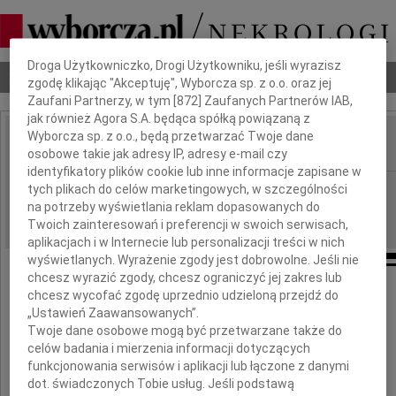
Dbamy o Twoją prywatność
Droga Użytkowniczko, Drogi Użytkowniku, jeśli wyrazisz
Nekrologi
Odeszli
Poradnik pogrzebowy
zgodę klikając "Akceptuję", Wyborcza sp. z o.o. oraz jej
Zaufani Partnerzy, w tym [
872
] Zaufanych Partnerów IAB,
jak również Agora S.A. będąca spółką powiązaną z
Wyborcza sp. z o.o., będą przetwarzać Twoje dane
osobowe takie jak adresy IP, adresy e-mail czy
IMIĘ I NAZWISKO:
identyfikatory plików cookie lub inne informacje zapisane w
Lublin
tych plikach do celów marketingowych, w szczególności
REGION:
na potrzeby wyświetlania reklam dopasowanych do
19.10.2010
DATA EMISJI:
Twoich zainteresowań i preferencji w swoich serwisach,
aplikacjach i w Internecie lub personalizacji treści w nich
wyświetlanych. Wyrażenie zgody jest dobrowolne. Jeśli nie
chcesz wyrazić zgody, chcesz ograniczyć jej zakres lub
Panu
chcesz wycofać zgodę uprzednio udzieloną przejdź do
„Ustawień Zaawansowanych”.
Andrzejowi Klimkowskiemu
Twoje dane osobowe mogą być przetwarzane także do
celów badania i mierzenia informacji dotyczących
Sędziemu Sądu Okręgowego w Lublinie
funkcjonowania serwisów i aplikacji lub łączone z danymi
dot. świadczonych Tobie usług. Jeśli podstawą
wyrazy głębokiego współczucia