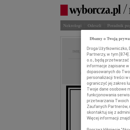
Nekrologi
Odeszli
Poradnik p
Dbamy o Twoją prywa
Jerzy 
Droga Użytkowniczko, Dr
IMIĘ I NAZWISKO:
Partnerzy, w tym [
874
]
o.o., będą przetwarzać 
Gdańsk
REGION:
informacje zapisane w
dopasowanych do Twoich
19.10.2010
DATA EMISJI:
personalizacji treści 
ograniczyć jej zakres
Twoje dane osobowe mo
funkcjonowania serwisó
Z głębokim ż
przetwarzania Twoich da
Zaufanych Partnerów, 
skontaktuj się z admin
Więcej informacji znaj
Je
Poprzez kliknięcie "Ak