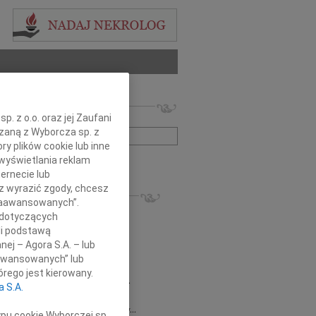
 nekrologów i wspomnień
. z o.o. oraz jej Zaufani
zwisko lub numer ogłoszenia:
ązaną z Wyborcza sp. z
ry plików cookie lub inne
wyświetlania reklam
+ szukanie zaawansowane
ernecie lub
sz wyrazić zgody, chcesz
KROLOGI
 Zaawansowanych”.
8.2026
Gdańsk
 dotyczących
 Piotrze Koleżanki i Koledzy z firmy...
li podstawą
8.2026
Gdańsk
nej – Agora S.A. – lub
 Koleżance Renacie Sęk w trudnych...
aawansowanych” lub
8.2026
Gdańsk
rego jest kierowany.
Piotrowi Widzowi Radnemu Sejmiku...
a S.A.
 Mazurek
03.08.2026
Gdańsk
j Koleżance Beacie Rumińskiej wyrazy...
ypu cookie Wyborczej sp.