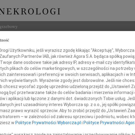
ogrzebowy
tność
Szukaj
Bokiniec
ogi Użytkowniku, jeśli wyrazisz zgodę klikając "Akceptuję", Wyborcza sp
Imię i na
 Zaufanych Partnerów IAB, jak również Agora S.A. będąca spółką powi
Twoje dane osobowe takie jak adresy IP, adresy e-mail czy identyfikato
 tych plikach do celów marketingowych, w szczególności na potrzeby 
 zainteresowań i preferencji w swoich serwisach, aplikacjach i w Int
w nich wyświetlanych. Wyrażenie zgody jest dobrowolne. Jeśli nie chce
INNE NE
 lub chcesz wycofać zgodę uprzednio udzieloną przejdź do „Ustawień
06.0
gą być przetwarzane także do celów badania i mierzenia informacji
Drogi
w i aplikacji lub łączone z danymi dot. świadczonych Tobie usług. Jeś
05.0
alem przyjęliśmy wiadomość o śmierci
nych jest uzasadniony interes Wyborcza sp. z o.o., jej spółki powiąza
Nasze
masz prawo wyrazić sprzeciw. Aby to zrobić przejdź do „Ustawień Z
Pana
04.0
istratorem – w zależności od zakresu sprzeciwu i podmiotu, wobec któ
Panu 
dziesz w
Polityce Prywatności Wyborcza.pl
i
Polityce Prywatności Agor
Zofia
rzego Bokińca
Nasze
ceptuję" wyrażasz zgodę na zainstalowanie i przechowywanie plików t