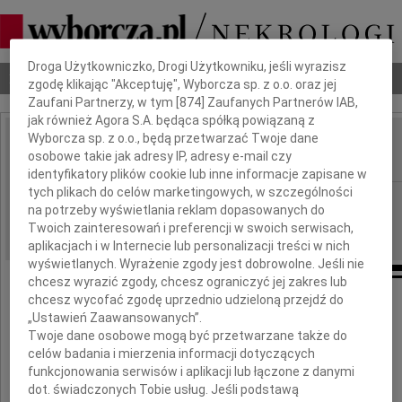
Dbamy o Twoją prywatność
Droga Użytkowniczko, Drogi Użytkowniku, jeśli wyrazisz
Nekrologi
Odeszli
Poradnik pogrzebowy
zgodę klikając "Akceptuję", Wyborcza sp. z o.o. oraz jej
Zaufani Partnerzy, w tym [
874
] Zaufanych Partnerów IAB,
jak również Agora S.A. będąca spółką powiązaną z
Wyborcza sp. z o.o., będą przetwarzać Twoje dane
Elżbieta Michel
osobowe takie jak adresy IP, adresy e-mail czy
IMIĘ I NAZWISKO:
identyfikatory plików cookie lub inne informacje zapisane w
tych plikach do celów marketingowych, w szczególności
Łódź
REGION:
na potrzeby wyświetlania reklam dopasowanych do
18.10.2010
DATA EMISJI:
Twoich zainteresowań i preferencji w swoich serwisach,
aplikacjach i w Internecie lub personalizacji treści w nich
wyświetlanych. Wyrażenie zgody jest dobrowolne. Jeśli nie
chcesz wyrazić zgody, chcesz ograniczyć jej zakres lub
Wyrazy głębokiego i szczerego ws półczucia
chcesz wycofać zgodę uprzednio udzieloną przejdź do
„Ustawień Zaawansowanych”.
Pani Dyrektor
Twoje dane osobowe mogą być przetwarzane także do
Katarzynie Michel
celów badania i mierzenia informacji dotyczących
funkcjonowania serwisów i aplikacji lub łączone z danymi
oraz
dot. świadczonych Tobie usług. Jeśli podstawą