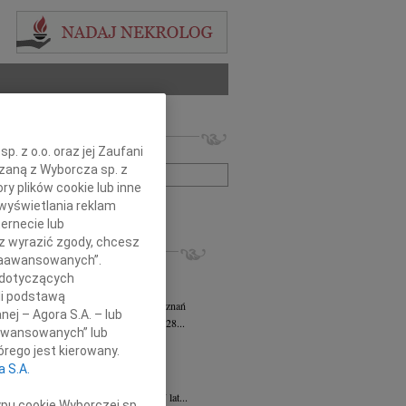
 nekrologów i wspomnień
. z o.o. oraz jej Zaufani
zwisko lub numer ogłoszenia:
ązaną z Wyborcza sp. z
ry plików cookie lub inne
wyświetlania reklam
+ szukanie zaawansowane
ernecie lub
sz wyrazić zgody, chcesz
KROLOGI
 Zaawansowanych”.
sz Kotłowski
05.08.2026
Poznań
 dotyczących
omnym żalem i bólem w sercu...
li podstawą
tyna Kowandy
wiek: 93
03.08.2026
Poznań
nej – Agora S.A. – lub
bokim żalem zawiadamiamy, że w dniu 28...
aawansowanych” lub
yna Janowicz
24.07.2026
Poznań
rego jest kierowany.
jest Pasterzem moim, niczego mi nie...
a S.A.
iew Zygmunt
15.07.2026
Poznań
u 9 lipca 2026 roku, zmarł w wieku 87 lat...
ypu cookie Wyborczej sp.