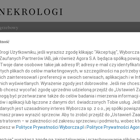
ogrzebowy
tność
Szukaj
 Mrozek
ogi Użytkowniku, jeśli wyrazisz zgodę klikając "Akceptuję", Wyborcza sp
Imię i na
 Zaufanych Partnerów IAB, jak również Agora S.A. będąca spółką powi
Twoje dane osobowe takie jak adresy IP, adresy e-mail czy identyfikato
 tych plikach do celów marketingowych, w szczególności na potrzeby 
 zainteresowań i preferencji w swoich serwisach, aplikacjach i w Int
w nich wyświetlanych. Wyrażenie zgody jest dobrowolne. Jeśli nie chce
INNE NE
 lub chcesz wycofać zgodę uprzednio udzieloną przejdź do „Ustawień
Tadeu
gą być przetwarzane także do celów badania i mierzenia informacji
Z ogr
w i aplikacji lub łączone z danymi dot. świadczonych Tobie usług. Jeś
Krys
nych jest uzasadniony interes Wyborcza sp. z o.o., jej spółki powiąza
 żalem i smutkiem żegnamy naszego
Z głę
masz prawo wyrazić sprzeciw. Aby to zrobić przejdź do „Ustawień Z
Kryst
wspaniałego wychowawcę
istratorem – w zależności od zakresu sprzeciwu i podmiotu, wobec któ
"Pan 
dziesz w
Polityce Prywatności Wyborcza.pl
i
Polityce Prywatności Agor
elkiego Przyjaciela młodzieży
Zbign
W dni
ceptuję" wyrażasz zgodę na zainstalowanie i przechowywanie plików t