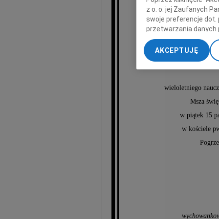
z o. o. jej Zaufanych 
swoje preferencje dot.
przetwarzania danych 
„Ustawienia zaawansow
AKCEPTUJĘ
Ant
My, nasi Zaufani Part
dokładnych danych geol
Przechowywanie informa
treści, badnie odbiorcó
wieloletniego nauc
Msza świę
w piątek 15 p
w kościele pw
Pogrze
wychowankow