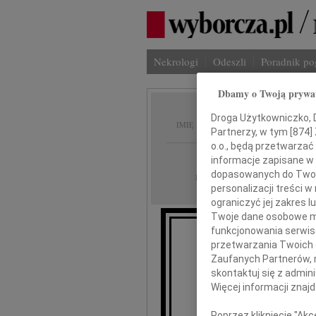
Nekrologi
Odeszli
Poradnik p
Dbamy o Twoją prywa
Antoni
Droga Użytkowniczko, Dr
IMIĘ I NAZWISKO:
Partnerzy, w tym [
874
]
o.o., będą przetwarzać 
Poznań
REGION:
informacje zapisane w
dopasowanych do Twoich
15.10.2010
DATA EMISJI:
personalizacji treści 
ograniczyć jej zakres
Twoje dane osobowe mo
funkcjonowania serwisó
przetwarzania Twoich da
Z wielkim
Zaufanych Partnerów, 
skontaktuj się z admin
Więcej informacji znaj
i wi
Poprzez kliknięcie "Ak