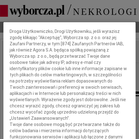
Dbamy o Twoją prywatność
Nekrologi
Odeszli
Poradnik pogrzebowy
Droga Użytkowniczko, Drogi Użytkowniku, jeśli wyrazisz
zgodę klikając "Akceptuję", Wyborcza sp. z o.o. oraz jej
Zaufani Partnerzy, w tym [
874
] Zaufanych Partnerów IAB,
jak również Agora S.A. będąca spółką powiązaną z
Michał Żołnierkiewicz
IMIĘ I NAZWISKO:
Wyborcza sp. z o.o., będą przetwarzać Twoje dane
osobowe takie jak adresy IP, adresy e-mail czy
identyfikatory plików cookie lub inne informacje zapisane w
Gdańsk
REGION:
tych plikach do celów marketingowych, w szczególności
15.10.2010
DATA EMISJI:
na potrzeby wyświetlania reklam dopasowanych do
Twoich zainteresowań i preferencji w swoich serwisach,
aplikacjach i w Internecie lub personalizacji treści w nich
wyświetlanych. Wyrażenie zgody jest dobrowolne. Jeśli nie
chcesz wyrazić zgody, chcesz ograniczyć jej zakres lub
Rada Pomorskiej Okręgowej Izby
chcesz wycofać zgodę uprzednio udzieloną przejdź do
Architektów RP
„Ustawień Zaawansowanych”.
Twoje dane osobowe mogą być przetwarzane także do
celów badania i mierzenia informacji dotyczących
składa wyrazy współczucia
funkcjonowania serwisów i aplikacji lub łączone z danymi