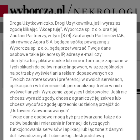
Dbamy o Twoją prywatność
Droga Użytkowniczko, Drogi Użytkowniku, jeśli wyrazisz
Nekrologi
Odeszli
Poradnik pogrzebowy
zgodę klikając "Akceptuję", Wyborcza sp. z o.o. oraz jej
Zaufani Partnerzy, w tym [
874
] Zaufanych Partnerów IAB,
jak również Agora S.A. będąca spółką powiązaną z
Wyborcza sp. z o.o., będą przetwarzać Twoje dane
osobowe takie jak adresy IP, adresy e-mail czy
IMIĘ I NAZWISKO:
identyfikatory plików cookie lub inne informacje zapisane w
Białystok
tych plikach do celów marketingowych, w szczególności
REGION:
na potrzeby wyświetlania reklam dopasowanych do
15.10.2010
DATA EMISJI:
Twoich zainteresowań i preferencji w swoich serwisach,
aplikacjach i w Internecie lub personalizacji treści w nich
wyświetlanych. Wyrażenie zgody jest dobrowolne. Jeśli nie
chcesz wyrazić zgody, chcesz ograniczyć jej zakres lub
chcesz wycofać zgodę uprzednio udzieloną przejdź do
„Ustawień Zaawansowanych”.
Małgorzacie Chudoń
Twoje dane osobowe mogą być przetwarzane także do
celów badania i mierzenia informacji dotyczących
funkcjonowania serwisów i aplikacji lub łączone z danymi
wyrazy najgłębszego współczucia
dot. świadczonych Tobie usług. Jeśli podstawą