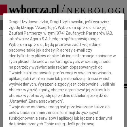
Dbamy o Twoją prywatność
Droga Użytkowniczko, Drogi Użytkowniku, jeśli wyrazisz
Nekrologi
Odeszli
Poradnik pogrzebowy
zgodę klikając "Akceptuję", Wyborcza sp. z o.o. oraz jej
Zaufani Partnerzy, w tym [
874
] Zaufanych Partnerów IAB,
jak również Agora S.A. będąca spółką powiązaną z
Wyborcza sp. z o.o., będą przetwarzać Twoje dane
Barbara Klimaszewska
IMIĘ I NAZWISKO:
osobowe takie jak adresy IP, adresy e-mail czy
identyfikatory plików cookie lub inne informacje zapisane w
tych plikach do celów marketingowych, w szczególności
Warszawa
REGION:
na potrzeby wyświetlania reklam dopasowanych do
10.10.2009
DATA EMISJI:
Twoich zainteresowań i preferencji w swoich serwisach,
aplikacjach i w Internecie lub personalizacji treści w nich
wyświetlanych. Wyrażenie zgody jest dobrowolne. Jeśli nie
chcesz wyrazić zgody, chcesz ograniczyć jej zakres lub
chcesz wycofać zgodę uprzednio udzieloną przejdź do
Z wielkim smutkiem zawiadamiamy,
„Ustawień Zaawansowanych”.
że w dniu 8 października 2009 roku
Twoje dane osobowe mogą być przetwarzane także do
zmarła w wieku 59 lat
celów badania i mierzenia informacji dotyczących
nasza kochana Żona, Mama i Babcia
funkcjonowania serwisów i aplikacji lub łączone z danymi
dot. świadczonych Tobie usług. Jeśli podstawą